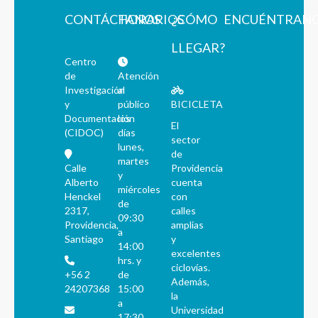
CONTÁCTANOS
HORARIOS
¿CÓMO
ENCUÉNTRAN
LLEGAR?
Centro
de
Atención
Investigación
al
y
público
BICICLETA
Documentación
los
El
(CIDOC)
días
sector
lunes,
de
martes
Calle
Providencia
y
Alberto
cuenta
miércoles
Henckel
con
de
2317,
calles
09:30
Providencia,
amplias
a
Santiago
y
14:00
excelentes
hrs. y
ciclovías.
+56 2
de
Además,
24207368
15:00
la
a
Universidad
17:30