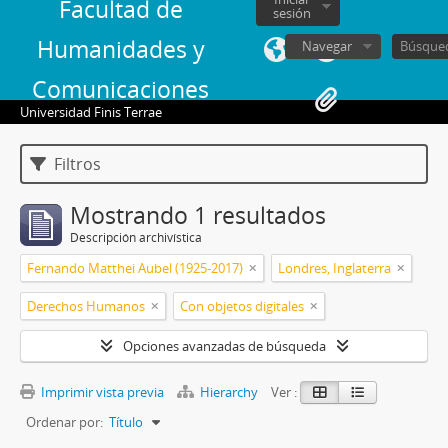
Facultad de
sesión
Humanidades y
Navegar
Comunicaciones
Universidad Finis Terrae
Filtros
Mostrando 1 resultados
Descripción archivística
Fernando Matthei Aubel (1925-2017)
Londres, Inglaterra
Derechos Humanos
Con objetos digitales
Opciones avanzadas de búsqueda
Imprimir vista previa
Hierarchy
Ver :
Ordenar por:
Título