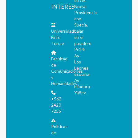
en Av.
INTERÉS
Nueva
Providencia
con
Suecia,
Universidad
bajar
Finis
en el
Terrae
paradero
Pc24-
Av.
Facultad
Los
de
Leones
Comunicaciones
esquina
y
Av
Humanidades
Eliodoro
Yáñez.
+562
2420
7255
Políticas
de