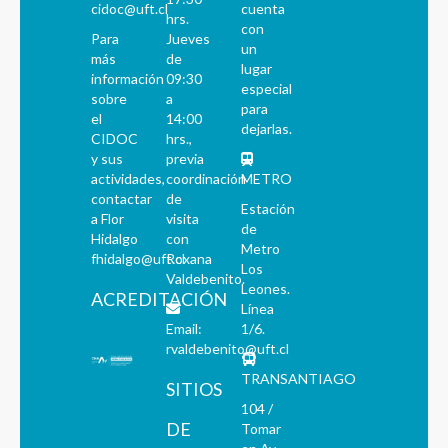
cidoc@uft.cl
cuenta
hrs.
con
Para
Jueves
un
más
de
lugar
información
09:30
especial
sobre
a
para
el
14:00
dejarlas.
CIDOC
hrs.,
y sus
previa
actividades,
coordinación
METRO
contactar
de
Estación
a Flor
visita
de
Hidalgo
con
Metro
fhidalgo@uft.cl
Roxana
Los
Valdebenito.
Leones.
ACREDITACIÓN
Línea
Email:
1/6.
rvaldebenito@uft.cl
TRANSANTIAGO
SITIOS
104 /
DE
Tomar