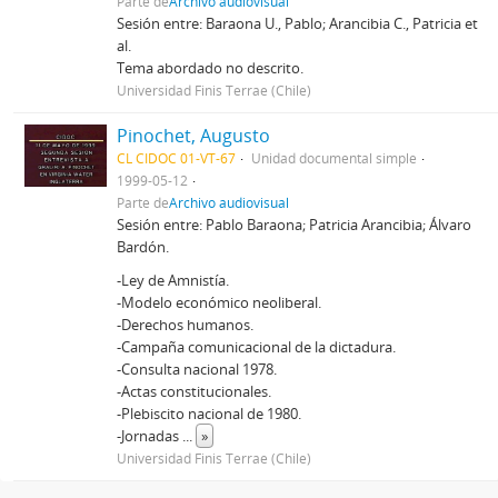
Parte de
Archivo audiovisual
Sesión entre: Baraona U., Pablo; Arancibia C., Patricia et
al.
Tema abordado no descrito.
Universidad Finis Terrae (Chile)
Pinochet, Augusto
CL CIDOC 01-VT-67
Unidad documental simple
1999-05-12
Parte de
Archivo audiovisual
Sesión entre: Pablo Baraona; Patricia Arancibia; Álvaro
Bardón.
-Ley de Amnistía.
-Modelo económico neoliberal.
-Derechos humanos.
-Campaña comunicacional de la dictadura.
-Consulta nacional 1978.
-Actas constitucionales.
-Plebiscito nacional de 1980.
-Jornadas
...
»
Universidad Finis Terrae (Chile)