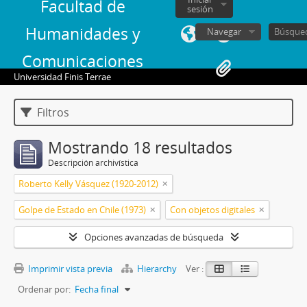
Facultad de
sesión
Humanidades y
Navegar
Comunicaciones
Universidad Finis Terrae
Filtros
Mostrando 18 resultados
Descripción archivística
Roberto Kelly Vásquez (1920-2012)
Golpe de Estado en Chile (1973)
Con objetos digitales
Opciones avanzadas de búsqueda
Imprimir vista previa
Hierarchy
Ver :
Ordenar por:
Fecha final