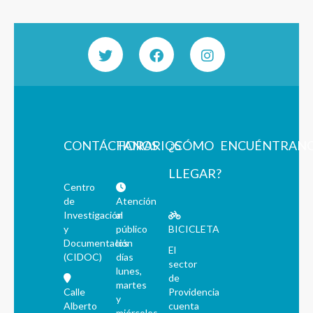
CONTÁCTANOS
HORARIOS
¿CÓMO
ENCUÉNTRAN
LLEGAR?
Centro
de
Atención
Investigación
al
y
público
BICICLETA
Documentación
los
El
(CIDOC)
días
sector
lunes,
de
martes
Calle
Providencia
y
Alberto
cuenta
miércoles