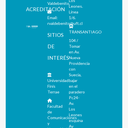
Los
Valdebenito.
Leones.
ACREDITACIÓN
Línea
Email:
1/6.
rvaldebenito@uft.cl
TRANSANTIAGO
SITIOS
104 /
DE
Tomar
en Av.
INTERÉS
Nueva
Providencia
con
Suecia,
Universidad
bajar
Finis
en el
Terrae
paradero
Pc24-
Av.
Facultad
Los
de
Leones
Comunicaciones
esquina
y
Av