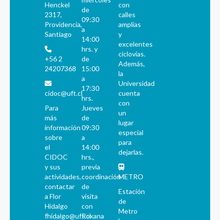
Henckel
con
de
2317,
calles
09:30
Providencia,
amplias
a
Santiago
y
14:00
excelentes
hrs. y
ciclovías.
+56 2
de
Además,
24207368
15:00
la
a
Universidad
17:30
cidoc@uft.cl
cuenta
hrs.
con
Para
Jueves
un
más
de
lugar
información
09:30
especial
sobre
a
para
el
14:00
dejarlas.
CIDOC
hrs.,
y sus
previa
actividades,
coordinación
METRO
contactar
de
Estación
a Flor
visita
de
Hidalgo
con
Metro
fhidalgo@uft.cl
Roxana