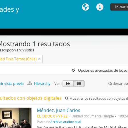
Iniciar 
ades y
Mostrando 1 resultados
scripción archivística
ad Finis Terrae (Chile)
Opciones avanzadas de bús
r vista previa
Hierarchy
Ver :
Ordenar po
ultados con objetos digitales
Muestra los resultados con objetos d
Méndez, Juan Carlos
CL CIDOC 01-VT-22
Unidad documental simple
1992-
Parte de
Archivo audiovisual
Sesión entre Baraona U., Pablo; Bardón M.; Vial, Álvaro