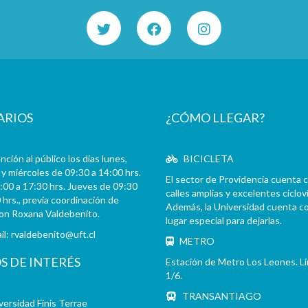
ARIOS
¿CÓMO LLEGAR?
ción al público los días lunes,
BICICLETA
y miércoles de 09:30 a 14:00 hrs.
El sector de Providencia cuenta 
:00 a 17:30 hrs. Jueves de 09:30
calles amplias y excelentes cicloví
 hrs., previa coordinación de
Además, la Universidad cuenta c
con Roxana Valdebenito.
lugar especial para dejarlas.
il:
rvaldebenito@uft.cl
METRO
OS DE INTERÉS
Estación de Metro Los Leones. L
1/6.
TRANSANTIAGO
versidad Finis Terrae