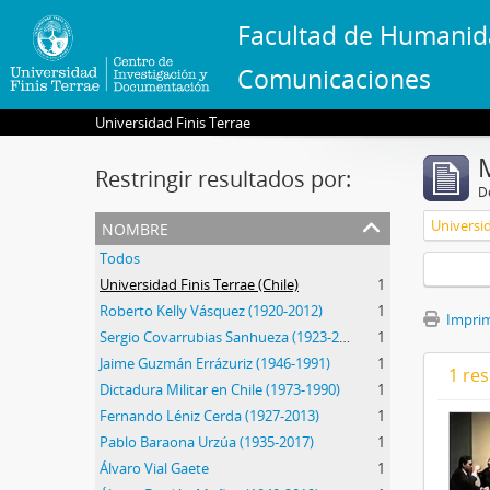
Facultad de Humanid
Comunicaciones
Universidad Finis Terrae
Restringir resultados por:
De
nombre
Universid
Todos
Universidad Finis Terrae (Chile)
1
Roberto Kelly Vásquez (1920-2012)
1
Imprimi
Sergio Covarrubias Sanhueza (1923-2017)
1
Jaime Guzmán Errázuriz (1946-1991)
1
1 res
Dictadura Militar en Chile (1973-1990)
1
Fernando Léniz Cerda (1927-2013)
1
Pablo Baraona Urzúa (1935-2017)
1
Álvaro Vial Gaete
1