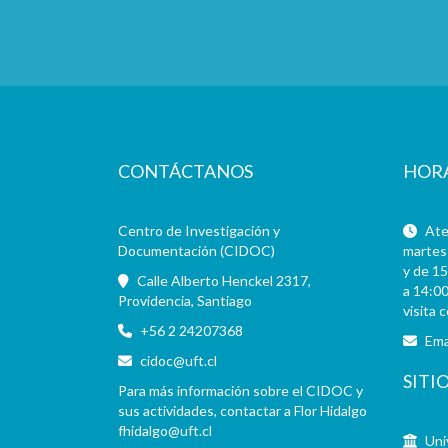
CONTÁCTANOS
HOR
Centro de Investigación y
Aten
Documentación (CIDOC)
martes 
y de 15
Calle Alberto Henckel 2317,
a 14:00
Providencia, Santiago
visita 
+56 2 24207368
Ema
cidoc@uft.cl
SITI
Para más información sobre el CIDOC y
sus actividades, contactar a Flor Hidalgo
fhidalgo@uft.cl
Uni