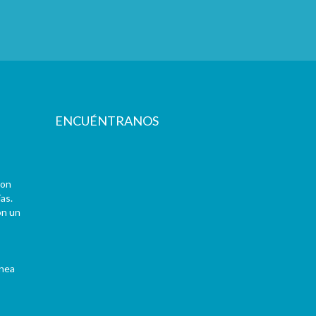
ENCUÉNTRANOS
con
as.
on un
ínea