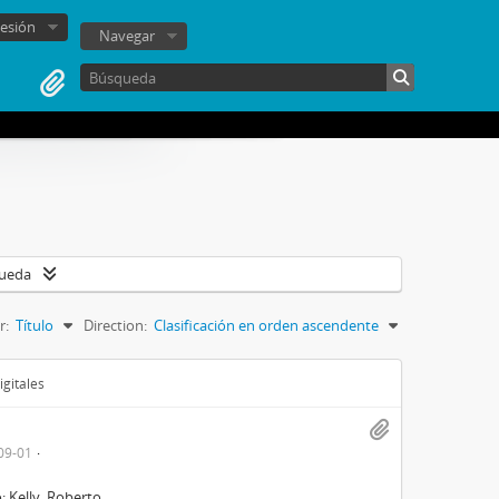
sesión
Navegar
queda
r:
Título
Direction:
Clasificación en orden ascendente
igitales
09-01
; Kelly, Roberto.