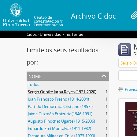
Archivo Cidoc
Cidoc - Universidad Finis Terrae
Limite os seus resultados
D
por:
Sergio O
nome
Todos
Previsu
Sergio Onofre Jarpa Reyes (1921-2020)
1
Juan Francisco Fresno (1914-2004)
1
Partido Demócrata Cristiano (1957-)
1
Jaime Guzmán Errázuriz (1946-1991)
1
Augusto Pinochet Ugarte (1915-2006)
1
Eduardo Frei Montalva (1911-1982)
1
Dictadura Militar en Chile (1973-1990)
1