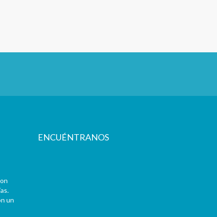
ENCUÉNTRANOS
con
as.
on un