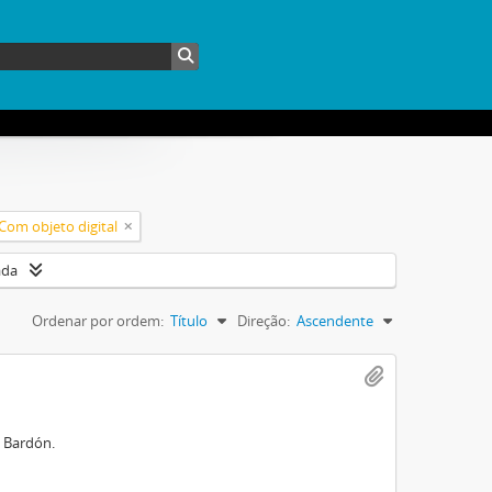
Com objeto digital
ada
Ordenar por ordem:
Título
Direção:
Ascendente
o Bardón.