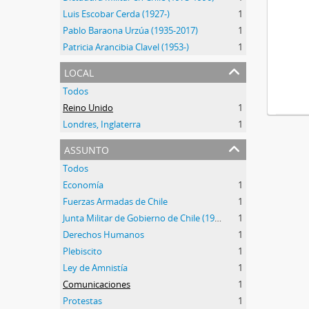
Luis Escobar Cerda (1927-)
1
Pablo Baraona Urzúa (1935-2017)
1
Patricia Arancibia Clavel (1953-)
1
local
Todos
Reino Unido
1
Londres, Inglaterra
1
assunto
Todos
Economía
1
Fuerzas Armadas de Chile
1
Junta Militar de Gobierno de Chile (1973-1990)
1
Derechos Humanos
1
Plebiscito
1
Ley de Amnistía
1
Comunicaciones
1
Protestas
1