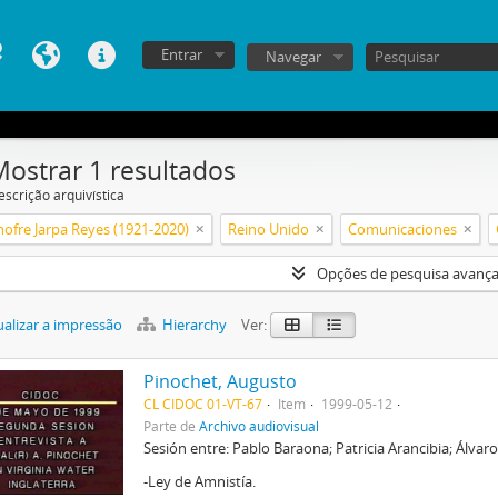
Entrar
Navegar
Mostrar 1 resultados
escrição arquivística
nofre Jarpa Reyes (1921-2020)
Reino Unido
Comunicaciones
Opções de pesquisa avanç
alizar a impressão
Hierarchy
Ver:
Pinochet, Augusto
CL CIDOC 01-VT-67
Item
1999-05-12
Parte de
Archivo audiovisual
Sesión entre: Pablo Baraona; Patricia Arancibia; Álvar
-Ley de Amnistía.