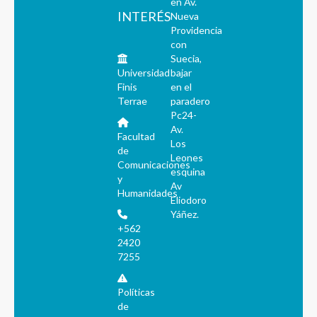
en Av.
INTERÉS
Nueva
Providencia
con
Suecia,
Universidad
bajar
Finis
en el
Terrae
paradero
Pc24-
Av.
Facultad
Los
de
Leones
Comunicaciones
esquina
y
Av
Humanidades
Eliodoro
Yáñez.
+562
2420
7255
Políticas
de