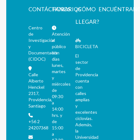
CONTÁCTANOS
HORARIOS
¿CÓMO
ENCUÉNTRAN
LLEGAR?
Centro
de
Atención
Investigación
al
y
público
BICICLETA
Documentación
los
El
(CIDOC)
días
sector
lunes,
de
martes
Calle
Providencia
y
Alberto
cuenta
miércoles
Henckel
con
de
2317,
calles
09:30
Providencia,
amplias
a
Santiago
y
14:00
excelentes
hrs. y
ciclovías.
+56 2
de
Además,
24207368
15:00
la
a
Universidad