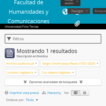
Facultad de
sesión
Humanidades y
Navegar
Comunicaciones
Universidad Finis Terrae
Filtros
Mostrando 1 resultados
Descripción archivística
Archivo audiovisual
Sergio Onofre Jarpa Reyes (1921-2020)
Londres, Inglaterra
Con objetos digitales
Opciones avanzadas de búsqueda
Imprimir vista previa
Hierarchy
Ver :
Ordenar por:
Título