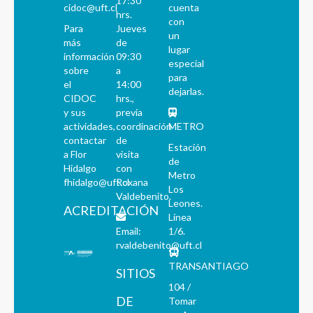
17:30
cidoc@uft.cl
cuenta
hrs.
con
Para
Jueves
un
más
de
lugar
información
09:30
especial
sobre
a
para
el
14:00
dejarlas.
CIDOC
hrs.,
y sus
previa
actividades,
coordinación
METRO
contactar
de
Estación
a Flor
visita
de
Hidalgo
con
Metro
fhidalgo@uft.cl
Roxana
Los
Valdebenito.
Leones.
ACREDITACIÓN
Línea
Email:
1/6.
rvaldebenito@uft.cl
TRANSANTIAGO
SITIOS
104 /
DE
Tomar