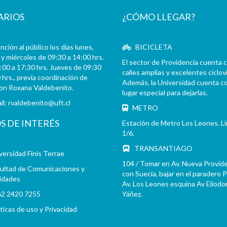
ARIOS
¿CÓMO LLEGAR?
ción al público los días lunes,
BICICLETA
y miércoles de 09:30 a 14:00 hrs.
El sector de Providencia cuenta 
:00 a 17:30 hrs. Jueves de 09:30
calles amplias y excelentes cicloví
 hrs., previa coordinación de
Además, la Universidad cuenta c
con Roxana Valdebenito.
lugar especial para dejarlas.
il:
rvaldebenito@uft.cl
METRO
OS DE INTERÉS
Estación de Metro Los Leones. L
1/6.
TRANSANTIAGO
versidad Finis Terrae
104 / Tomar en Av. Nueva Provid
ultad de Comunicaciones y
con Suecia, bajar en el paradero 
idades
Av. Los Leones esquina Av Eliodo
2 2420 7255
Yáñez.
íticas de uso y Privacidad