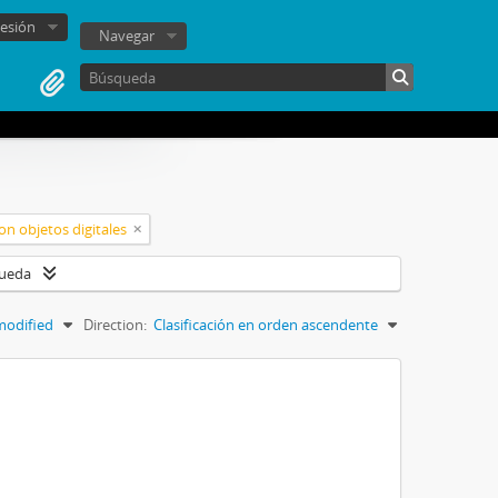
sesión
Navegar
on objetos digitales
queda
modified
Direction:
Clasificación en orden ascendente