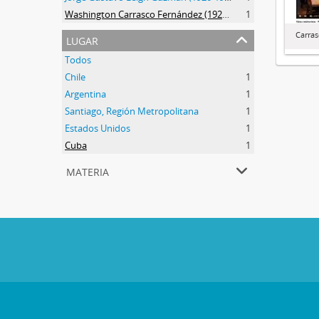
Washington Carrasco Fernández (1922-2021)
1
Carra
lugar
Todos
Chile
1
Argentina
1
Santiago, Región Metropolitana
1
Estados Unidos
1
Cuba
1
materia