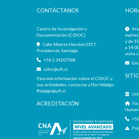
CONTÁCTANOS
HOR
Centro de Investigación y
Aten
Documentación (CIDOC)
martes 
y de 15
Calle Alberto Henckel 2317,
a 14:00
Providencia, Santiago
visita 
+56 2 24207368
Ema
cidoc@uft.cl
SITI
Para más información sobre el CIDOC y
sus actividades, contactar a Flor Hidalgo
fhidalgo@uft.cl
Uni
ACREDITACIÓN
Fac
Human
+56
Pol