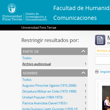
Facultad de Humanid
Comunicaciones
Universidad Finis Terrae
Restringir resultados por:
De
parte de
Archivo 
Todos
Archivo audiovisual
1
nombre
Imprimi
Todos
Augusto Pinochet Ugarte (1915-2006)
1
Dictadura Militar en Chile (1973-1990)
1
Unidad Popular (1969-1973)
1
Patricia Arancibia Clavel (1953-)
1
Jorge Gustavo Leigh Guzmán (1920-1999)
1