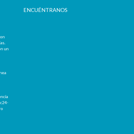
ENCUÉNTRANOS
con
as.
on un
ínea
encia
Pc24-
ro