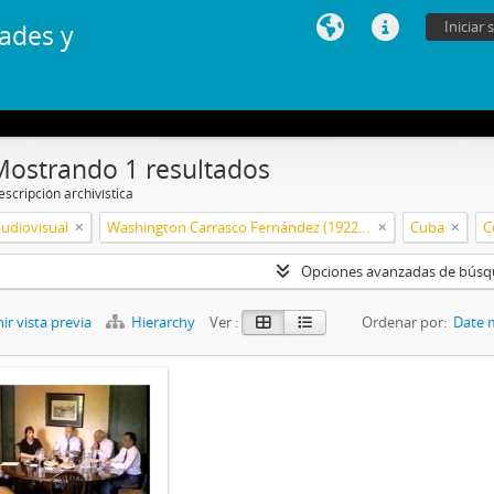
Iniciar 
ades y
Mostrando 1 resultados
scripción archivística
audiovisual
Washington Carrasco Fernández (1922-2021)
Cuba
C
Opciones avanzadas de bús
r vista previa
Hierarchy
Ver :
Ordenar por:
Date 