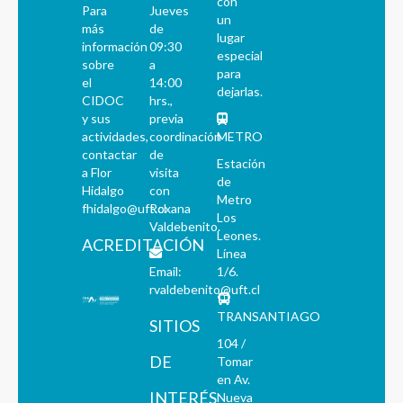
con
Para
Jueves
un
más
de
lugar
información
09:30
especial
sobre
a
para
el
14:00
dejarlas.
CIDOC
hrs.,
y sus
previa
actividades,
coordinación
METRO
contactar
de
Estación
a Flor
visita
de
Hidalgo
con
Metro
fhidalgo@uft.cl
Roxana
Los
Valdebenito.
Leones.
ACREDITACIÓN
Línea
Email:
1/6.
rvaldebenito@uft.cl
TRANSANTIAGO
SITIOS
104 /
DE
Tomar
en Av.
INTERÉS
Nueva