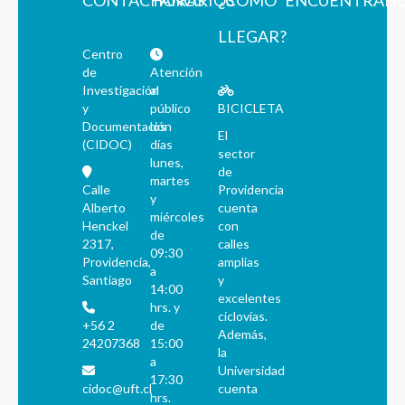
CONTÁCTANOS
HORARIOS
¿CÓMO
ENCUÉNTRAN
LLEGAR?
Centro
de
Atención
Investigación
al
y
público
BICICLETA
Documentación
los
El
(CIDOC)
días
sector
lunes,
de
martes
Calle
Providencia
y
Alberto
cuenta
miércoles
Henckel
con
de
2317,
calles
09:30
Providencia,
amplias
a
Santiago
y
14:00
excelentes
hrs. y
ciclovías.
+56 2
de
Además,
24207368
15:00
la
a
Universidad
17:30
cidoc@uft.cl
cuenta
hrs.