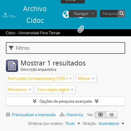
Archivo
Navegar
Cidoc
Cidoc - Universidad Finis Terrae
Filtros
Mostrar 1 resultados
Descrição arquivística
Rolf Lüders Schwarzenberg (1935-)
México
Ministerios
Com objeto digital
Opções de pesquisa avançada
Previsualizar a impressão
Hierarchy
Ver:
Ordenar por ordem:
Título
Direção:
Ascendente