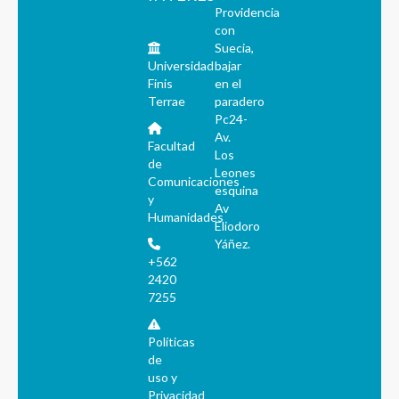
Providencia
con
Suecia,
Universidad
bajar
Finis
en el
Terrae
paradero
Pc24-
Av.
Facultad
Los
de
Leones
Comunicaciones
esquina
y
Av
Humanidades
Eliodoro
Yáñez.
+562
2420
7255
Políticas
de
uso y
Privacidad