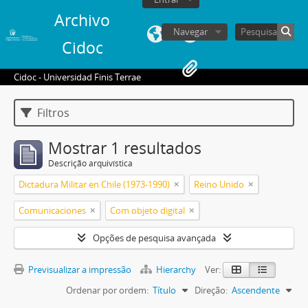
Archivo
Navegar
Cidoc
Cidoc - Universidad Finis Terrae
Filtros
Mostrar 1 resultados
Descrição arquivística
Dictadura Militar en Chile (1973-1990)
Reino Unido
Comunicaciones
Com objeto digital
Opções de pesquisa avançada
Previsualizar a impressão
Hierarchy
Ver:
Ordenar por ordem:
Título
Direção:
Ascendente