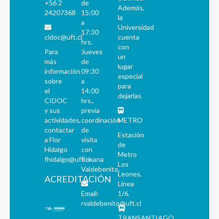
+56 2
de
Además,
24207368
15:00
la
a
Universidad
17:30
cidoc@uft.cl
cuenta
hrs.
con
Para
Jueves
un
más
de
lugar
información
09:30
especial
sobre
a
para
el
14:00
dejarlas.
CIDOC
hrs.,
y sus
previa
actividades,
coordinación
METRO
contactar
de
Estación
a Flor
visita
de
Hidalgo
con
Metro
fhidalgo@uft.cl
Roxana
Los
Valdebenito.
Leones.
ACREDITACIÓN
Línea
Email:
1/6.
rvaldebenito@uft.cl
TRANSANTIAGO