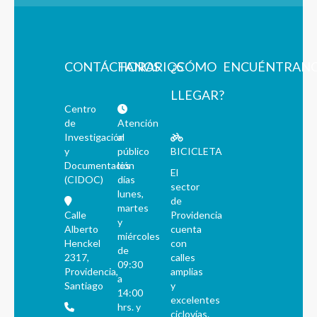
CONTÁCTANOS
HORARIOS
¿CÓMO
ENCUÉNTRAN
LLEGAR?
Centro
de
Atención
Investigación
al
y
público
BICICLETA
Documentación
los
El
(CIDOC)
días
sector
lunes,
de
martes
Calle
Providencia
y
Alberto
cuenta
miércoles
Henckel
con
de
2317,
calles
09:30
Providencia,
amplias
a
Santiago
y
14:00
excelentes
hrs. y
ciclovías.