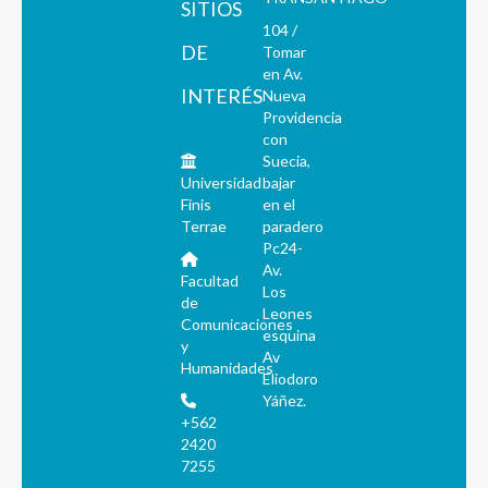
SITIOS
104 /
DE
Tomar
en Av.
INTERÉS
Nueva
Providencia
con
Suecia,
Universidad
bajar
Finis
en el
Terrae
paradero
Pc24-
Av.
Facultad
Los
de
Leones
Comunicaciones
esquina
y
Av
Humanidades
Eliodoro
Yáñez.
+562
2420
7255