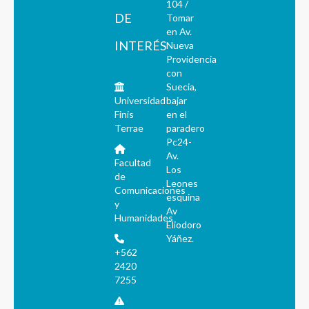
104 /
DE
Tomar
en Av.
INTERÉS
Nueva
Providencia
con
Suecia,
Universidad
bajar
Finis
en el
Terrae
paradero
Pc24-
Av.
Facultad
Los
de
Leones
Comunicaciones
esquina
y
Av
Humanidades
Eliodoro
Yáñez.
+562
2420
7255