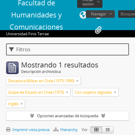
Facultad de
sesión
Humanidades y
Navegar
Comunicaciones
Universidad Finis Terrae
Filtros
Mostrando 1 resultados
Descripción archivística
Dictadura Militar en Chile (1973-1990)
Golpe de Estado en Chile (1973)
Con objetos digitales
Inglés
Opciones avanzadas de búsqueda
Imprimir vista previa
Hierarchy
Ver :