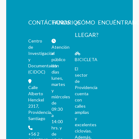
CONTÁCTANOS
HORARIOS
¿CÓMO
ENCUÉNTRAN
LLEGAR?
Centro
de
Atención
Investigación
al
y
público
BICICLETA
Documentación
los
El
(CIDOC)
días
sector
lunes,
de
martes
Calle
Providencia
y
Alberto
cuenta
miércoles
Henckel
con
de
2317,
calles
09:30
Providencia,
amplias
a
Santiago
y
14:00
excelentes
hrs. y
ciclovías.
+56 2
de
Además,