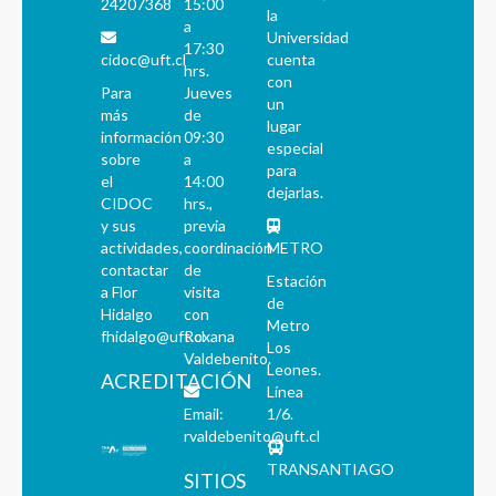
24207368
15:00
la
a
Universidad
17:30
cidoc@uft.cl
cuenta
hrs.
con
Para
Jueves
un
más
de
lugar
información
09:30
especial
sobre
a
para
el
14:00
dejarlas.
CIDOC
hrs.,
y sus
previa
actividades,
coordinación
METRO
contactar
de
Estación
a Flor
visita
de
Hidalgo
con
Metro
fhidalgo@uft.cl
Roxana
Los
Valdebenito.
Leones.
ACREDITACIÓN
Línea
Email:
1/6.
rvaldebenito@uft.cl
TRANSANTIAGO
SITIOS