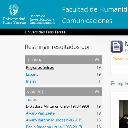
Facultad de Humanid
Comunicaciones
Universidad Finis Terrae
Restringir resultados por:
De
idioma
Dictadura
Registros únicos
19
Español
19
Inglés
1
Imprimi
nombre
Todos
Dictadura Militar en Chile (1973-1990)
19
Álvaro Vial Gaete
19
Álvaro Bardón Muñoz (1940-2019)
18
Pablo Baraona Urzúa (1935-2017)
16