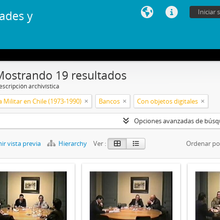
Iniciar 
ades y
Mostrando 19 resultados
scripción archivística
 Militar en Chile (1973-1990)
Bancos
Con objetos digitales
Opciones avanzadas de bús
r vista previa
Hierarchy
Ver :
Ordenar po