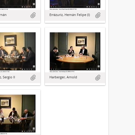
rnán
Errázuriz, Hernán Felipe (I)
 Sergio II
Harberger, Arnold