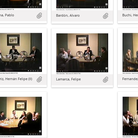
na, Pablo
Buchi, He
Bardón, Alvaro
riz, Hernán Felipe (II)
Fernandez,
Lamarca, Felipe