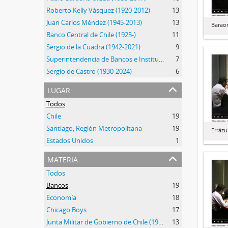
Roberto Kelly Vásquez (1920-2012)
13
Juan Carlos Méndez (1945-2013)
13
Barao
Banco Central de Chile (1925-)
11
Sergio de la Cuadra (1942-2021)
9
Superintendencia de Bancos e Instituciones Financieras (1925-2019)
7
Sergio de Castro (1930-2024)
6
lugar
Todos
Chile
19
Santiago, Región Metropolitana
19
Errázu
Estados Unidos
1
materia
Todos
Bancos
19
Economía
18
Chicago Boys
17
Junta Militar de Gobierno de Chile (1973-1990)
13