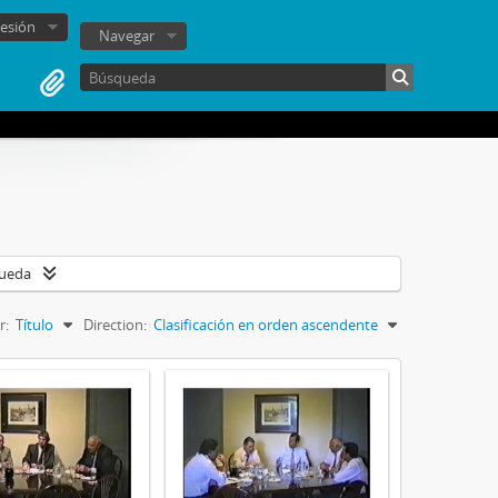
sesión
Navegar
queda
r:
Título
Direction:
Clasificación en orden ascendente