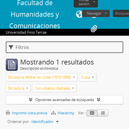
Facultad de
sesión
Humanidades y
Navegar
Comunicaciones
Universidad Finis Terrae
Filtros
Mostrando 1 resultados
Descripción archivística
Dictadura Militar en Chile (1973-1990)
Cuba
Dictadura
Con objetos digitales
Opciones avanzadas de búsqueda
Imprimir vista previa
Hierarchy
Ver :
Ordenar por:
Identificador