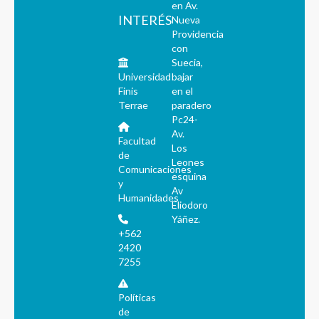
en Av.
INTERÉS
Nueva
Providencia
con
Suecia,
Universidad
bajar
Finis
en el
Terrae
paradero
Pc24-
Av.
Facultad
Los
de
Leones
Comunicaciones
esquina
y
Av
Humanidades
Eliodoro
Yáñez.
+562
2420
7255
Políticas
de