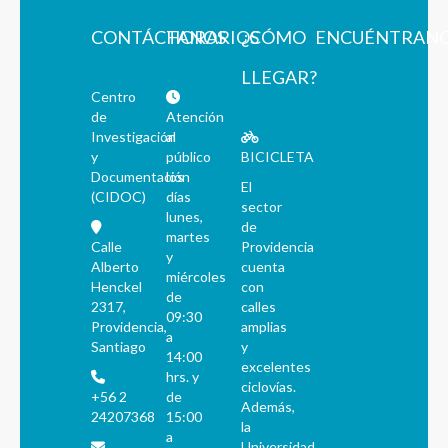
CONTÁCTANOS
HORARIOS
¿CÓMO
ENCUÉNTRAN
LLEGAR?
Centro
de
Atención
Investigación
al
y
público
BICICLETA
Documentación
los
El
(CIDOC)
días
sector
lunes,
de
martes
Calle
Providencia
y
Alberto
cuenta
miércoles
Henckel
con
de
2317,
calles
09:30
Providencia,
amplias
a
Santiago
y
14:00
excelentes
hrs. y
ciclovías.
+56 2
de
Además,
24207368
15:00
la
a
Universidad