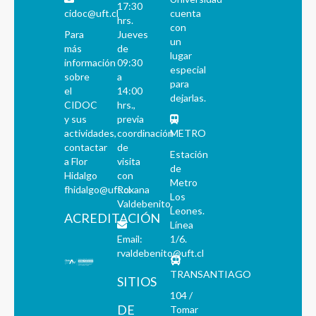
17:30
cidoc@uft.cl
cuenta
hrs.
con
Para
Jueves
un
más
de
lugar
información
09:30
especial
sobre
a
para
el
14:00
dejarlas.
CIDOC
hrs.,
y sus
previa
actividades,
coordinación
METRO
contactar
de
Estación
a Flor
visita
de
Hidalgo
con
Metro
fhidalgo@uft.cl
Roxana
Los
Valdebenito.
Leones.
ACREDITACIÓN
Línea
Email:
1/6.
rvaldebenito@uft.cl
TRANSANTIAGO
SITIOS
104 /
DE
Tomar