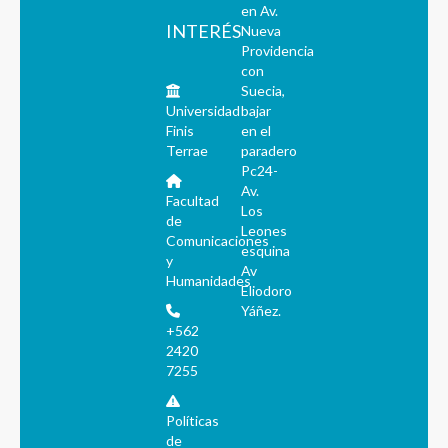
en Av.
INTERÉS
Nueva
Providencia
con
Suecia,
Universidad
bajar
Finis
en el
Terrae
paradero
Pc24-
Av.
Facultad
Los
de
Leones
Comunicaciones
esquina
y
Av
Humanidades
Eliodoro
Yáñez.
+562
2420
7255
Políticas
de