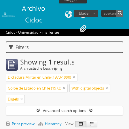
Archivo
Blader
Cidoc
Cidoc - Universidad Finis Terrae
Filters
Showing 1 results
Archivistische beschrijving
Dictadura Militar en Chile (1973-1990)
Golpe de Estado en Chile (1973)
With digital objects
Engels
Advanced search options
Print preview
Hierarchy
View: