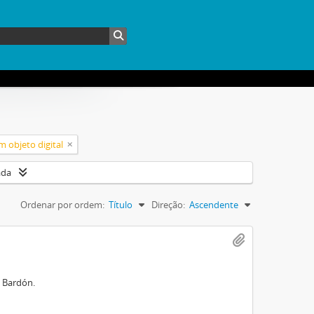
 objeto digital
ada
Ordenar por ordem:
Título
Direção:
Ascendente
o Bardón.