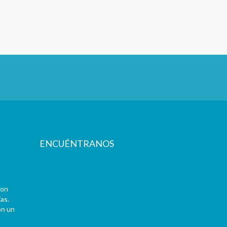
ENCUÉNTRANOS
con
as.
on un