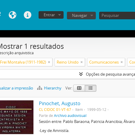
Entrar
Navegar
Mostrar 1 resultados
escrição arquivística
Frei Montalva (1911-1982)
Reino Unido
Comunicaciones
Com
Opções de pesquisa avanç
alizar a impressão
Hierarchy
Ver:
Pinochet, Augusto
CL CIDOC 01-VT-67
Item
1999-05-12
Parte de
Archivo audiovisual
Sesión entre: Pablo Baraona; Patricia Arancibia; Álvar
-Ley de Amnistía.