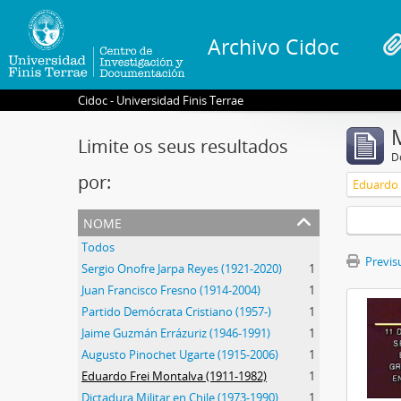
Archivo Cidoc
Cidoc - Universidad Finis Terrae
Limite os seus resultados
D
por:
Eduardo 
nome
Todos
Previsu
Sergio Onofre Jarpa Reyes (1921-2020)
1
Juan Francisco Fresno (1914-2004)
1
Partido Demócrata Cristiano (1957-)
1
Jaime Guzmán Errázuriz (1946-1991)
1
Augusto Pinochet Ugarte (1915-2006)
1
Eduardo Frei Montalva (1911-1982)
1
Dictadura Militar en Chile (1973-1990)
1