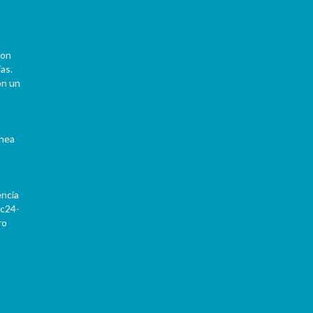
con
as.
on un
ínea
encia
Pc24-
ro