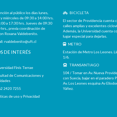
ción al público los días lunes,
BICICLETA
y miércoles de 09:30 a 14:00 hrs.
El sector de Providencia cuenta 
:00 a 17:30 hrs. Jueves de 09:30
calles amplias y excelentes cicloví
 hrs., previa coordinación de
Además, la Universidad cuenta c
con Roxana Valdebenito.
lugar especial para dejarlas.
il:
rvaldebenito@uft.cl
METRO
OS DE INTERÉS
Estación de Metro Los Leones. L
1/6.
TRANSANTIAGO
versidad Finis Terrae
104 / Tomar en Av. Nueva Provid
ultad de Comunicaciones y
con Suecia, bajar en el paradero 
idades
Av. Los Leones esquina Av Eliodo
2 2420 7255
Yáñez.
íticas de uso y Privacidad