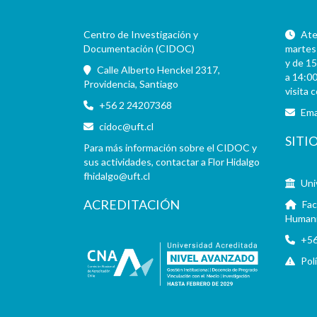
Centro de Investigación y
Aten
Documentación (CIDOC)
martes 
y de 15
Calle Alberto Henckel 2317,
a 14:00
Providencia, Santiago
visita 
+56 2 24207368
Ema
cidoc@uft.cl
SITI
Para más información sobre el CIDOC y
sus actividades, contactar a Flor Hidalgo
fhidalgo@uft.cl
Uni
ACREDITACIÓN
Fac
Human
+56
Pol