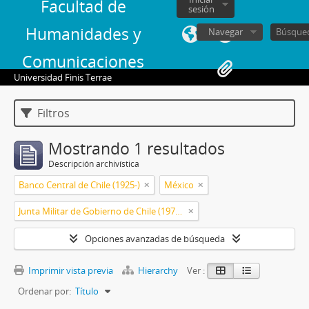
Facultad de
sesión
Humanidades y
Navegar
Comunicaciones
Universidad Finis Terrae
Filtros
Mostrando 1 resultados
Descripción archivística
Banco Central de Chile (1925-)
México
Junta Militar de Gobierno de Chile (1973-1990)
Opciones avanzadas de búsqueda
Imprimir vista previa
Hierarchy
Ver :
Ordenar por:
Título