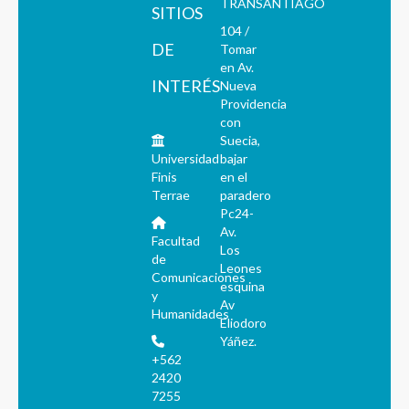
TRANSANTIAGO
SITIOS
104 /
DE
Tomar
en Av.
INTERÉS
Nueva
Providencia
con
Suecia,
Universidad
bajar
Finis
en el
Terrae
paradero
Pc24-
Av.
Facultad
Los
de
Leones
Comunicaciones
esquina
y
Av
Humanidades
Eliodoro
Yáñez.
+562
2420
7255