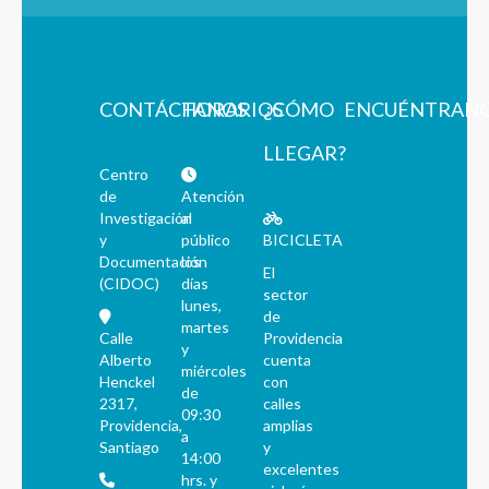
CONTÁCTANOS
HORARIOS
¿CÓMO
ENCUÉNTRAN
LLEGAR?
Centro
de
Atención
Investigación
al
y
público
BICICLETA
Documentación
los
El
(CIDOC)
días
sector
lunes,
de
martes
Calle
Providencia
y
Alberto
cuenta
miércoles
Henckel
con
de
2317,
calles
09:30
Providencia,
amplias
a
Santiago
y
14:00
excelentes
hrs. y