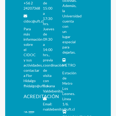
ciclovías.
+56 2
de
Además,
24207368
15:00
la
a
Universidad
17:30
cidoc@uft.cl
cuenta
hrs.
con
Para
Jueves
un
más
de
lugar
información
09:30
especial
sobre
a
para
el
14:00
dejarlas.
CIDOC
hrs.,
y sus
previa
actividades,
coordinación
METRO
contactar
de
Estación
a Flor
visita
de
Hidalgo
con
Metro
fhidalgo@uft.cl
Roxana
Los
Valdebenito.
Leones.
ACREDITACIÓN
Línea
Email:
1/6.
rvaldebenito@uft.cl