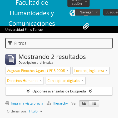
Facultad de
sesión
Humanidades y
Navegar
Comunicaciones
Universidad Finis Terrae
Filtros
Mostrando 2 resultados
Descripción archivística
Augusto Pinochet Ugarte (1915-2006)
Londres, Inglaterra
Derechos Humanos
Con objetos digitales
Opciones avanzadas de búsqueda
Imprimir vista previa
Hierarchy
Ver :
Ordenar por:
Título