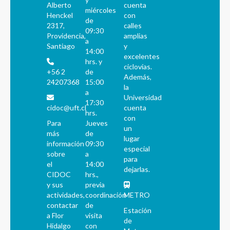
Alberto
cuenta
miércoles
Henckel
con
de
2317,
calles
09:30
Providencia,
amplias
a
Santiago
y
14:00
excelentes
hrs. y
ciclovías.
+56 2
de
Además,
24207368
15:00
la
a
Universidad
17:30
cidoc@uft.cl
cuenta
hrs.
con
Para
Jueves
un
más
de
lugar
información
09:30
especial
sobre
a
para
el
14:00
dejarlas.
CIDOC
hrs.,
y sus
previa
actividades,
coordinación
METRO
contactar
de
Estación
a Flor
visita
de
Hidalgo
con