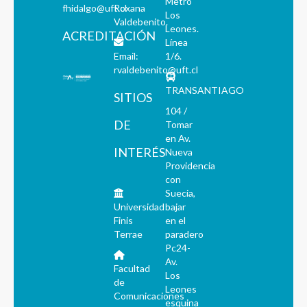
Metro
fhidalgo@uft.cl
Roxana
Los
Valdebenito.
Leones.
ACREDITACIÓN
Línea
Email:
1/6.
rvaldebenito@uft.cl
TRANSANTIAGO
SITIOS
104 /
DE
Tomar
en Av.
INTERÉS
Nueva
Providencia
con
Suecia,
Universidad
bajar
Finis
en el
Terrae
paradero
Pc24-
Av.
Facultad
Los
de
Leones
Comunicaciones
esquina