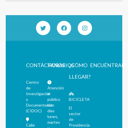
CONTÁCTANOS
HORARIOS
¿CÓMO
ENCUÉNTRAN
LLEGAR?
Centro
de
Atención
Investigación
al
y
público
BICICLETA
Documentación
los
El
(CIDOC)
días
sector
lunes,
de
martes
Calle
Providencia
y