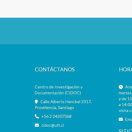
CONTÁCTANOS
HOR
Centro de Investigación y
Aten
Documentación (CIDOC)
martes 
y de 15
Calle Alberto Henckel 2317,
a 14:00
Providencia, Santiago
visita 
+56 2 24207368
Ema
cidoc@uft.cl
SITI