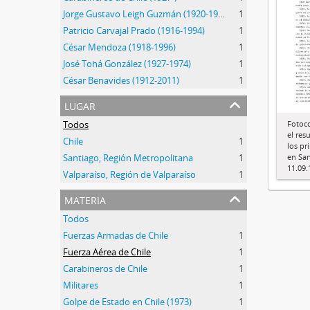
Jorge Gustavo Leigh Guzmán (1920-1999)
1
Patricio Carvajal Prado (1916-1994)
1
César Mendoza (1918-1996)
1
José Tohá González (1927-1974)
1
César Benavides (1912-2011)
1
lugar
Fotoc
Todos
el res
Chile
1
los pr
en San
Santiago, Región Metropolitana
1
11.09.
Valparaíso, Región de Valparaíso
1
materia
Todos
Fuerzas Armadas de Chile
1
Fuerza Aérea de Chile
1
Carabineros de Chile
1
Militares
1
Golpe de Estado en Chile (1973)
1