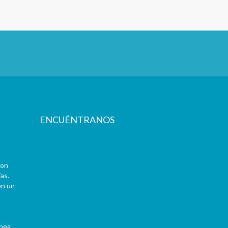
ENCUÉNTRANOS
con
as.
on un
ínea