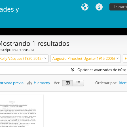
Iniciar 
ades y
Mostrando 1 resultados
scripción archivística
Kelly Vásquez (1920-2012)
Augusto Pinochet Ugarte (1915-2006)
F
Opciones avanzadas de bús
r vista previa
Hierarchy
Ver :
Ordenar por:
Iden