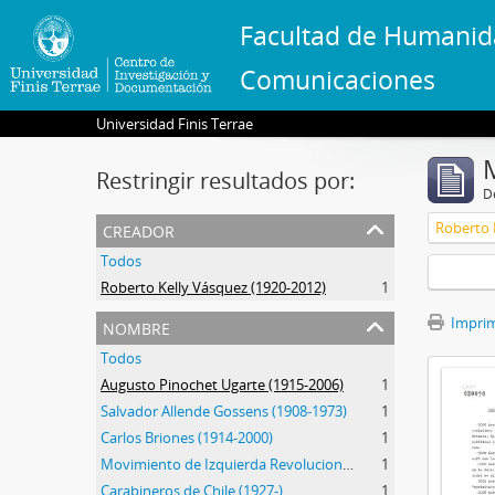
Facultad de Humanid
Comunicaciones
Universidad Finis Terrae
Restringir resultados por:
De
creador
Roberto 
Todos
Roberto Kelly Vásquez (1920-2012)
1
nombre
Imprimi
Todos
Augusto Pinochet Ugarte (1915-2006)
1
Salvador Allende Gossens (1908-1973)
1
Carlos Briones (1914-2000)
1
Movimiento de Izquierda Revolucionario (MIR) (1965-1990)
1
Carabineros de Chile (1927-)
1