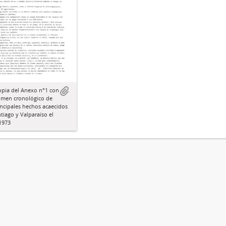
opia del Anexo n°1 con
umen cronológico de
incipales hechos acaecidos
tiago y Valparaíso el
1973