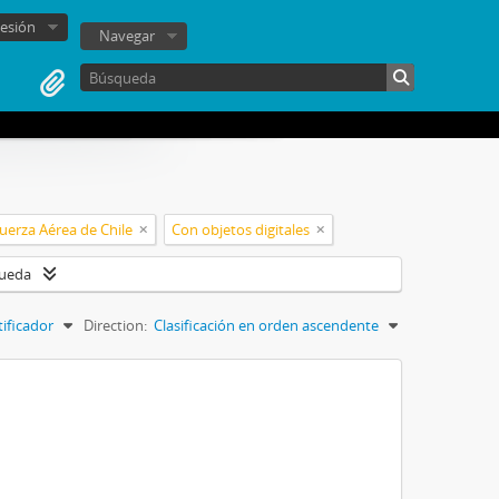
sesión
Navegar
uerza Aérea de Chile
Con objetos digitales
queda
tificador
Direction:
Clasificación en orden ascendente