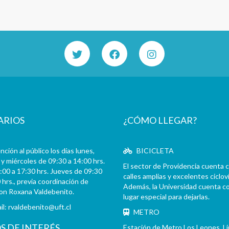
ARIOS
¿CÓMO LLEGAR?
ción al público los días lunes,
BICICLETA
y miércoles de 09:30 a 14:00 hrs.
El sector de Providencia cuenta 
:00 a 17:30 hrs. Jueves de 09:30
calles amplias y excelentes cicloví
 hrs., previa coordinación de
Además, la Universidad cuenta c
con Roxana Valdebenito.
lugar especial para dejarlas.
il:
rvaldebenito@uft.cl
METRO
OS DE INTERÉS
Estación de Metro Los Leones. L