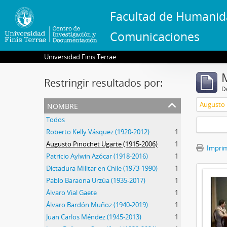
Facultad de Humanid
Comunicaciones
Universidad Finis Terrae
Restringir resultados por:
De
nombre
Augusto 
Todos
Roberto Kelly Vásquez (1920-2012)
1
Augusto Pinochet Ugarte (1915-2006)
1
Imprimi
Patricio Aylwin Azócar (1918-2016)
1
Dictadura Militar en Chile (1973-1990)
1
Pablo Baraona Urzúa (1935-2017)
1
Álvaro Vial Gaete
1
Álvaro Bardón Muñoz (1940-2019)
1
Juan Carlos Méndez (1945-2013)
1