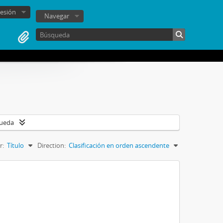
sesión
Navegar
queda
r:
Título
Direction:
Clasificación en orden ascendente