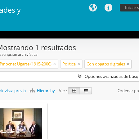
Iniciar 
ades y
Mostrando 1 resultados
scripción archivística
Pinochet Ugarte (1915-2006)
Política
Con objetos digitales
Opciones avanzadas de bús
r vista previa
Hierarchy
Ver :
Ordenar po