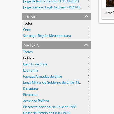
Jorge Ballerino Standford (1938-2021)
1
Jorge Gustavo Leigh Guzmán (1920-1999)
1
Jorge B
lugar
Todos
Chile
1
Santiago, Región Metropolitana
1
materia
Todos
Política
1
Ejército de Chile
1
Economía
1
Fuerzas Armadas de Chile
1
Junta Militar de Gobierno de Chile (1973-1990)
1
Dictadura
1
Plebiscito
1
Actividad Política
1
Plebiscito nacional de Chile de 1988
1
Golpe de Estado en Chile (1973)
1