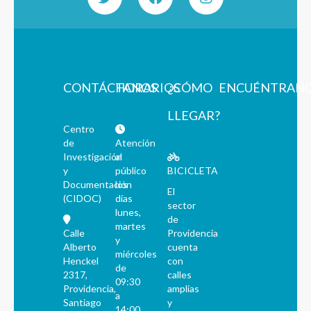
CONTÁCTANOS
HORARIOS
¿CÓMO
ENCUÉNTRAN
LLEGAR?
Centro
de
Atención
Investigación
al
y
público
BICICLETA
Documentación
los
El
(CIDOC)
días
sector
lunes,
de
martes
Calle
Providencia
y
Alberto
cuenta
miércoles
Henckel
con
de
2317,
calles
09:30
Providencia,
amplias
a
Santiago
y
14:00