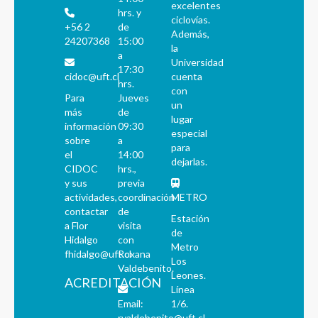
excelentes
hrs. y
ciclovías.
+56 2
de
Además,
24207368
15:00
la
a
Universidad
17:30
cidoc@uft.cl
cuenta
hrs.
con
Para
Jueves
un
más
de
lugar
información
09:30
especial
sobre
a
para
el
14:00
dejarlas.
CIDOC
hrs.,
y sus
previa
actividades,
coordinación
METRO
contactar
de
Estación
a Flor
visita
de
Hidalgo
con
Metro
fhidalgo@uft.cl
Roxana
Los
Valdebenito.
Leones.
ACREDITACIÓN
Línea
Email:
1/6.
rvaldebenito@uft.cl