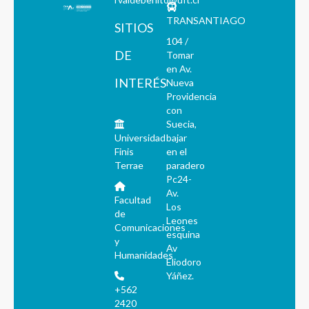
TRANSANTIAGO
SITIOS
104 /
DE
Tomar
en Av.
INTERÉS
Nueva
Providencia
con
Suecia,
Universidad
bajar
Finis
en el
Terrae
paradero
Pc24-
Av.
Facultad
Los
de
Leones
Comunicaciones
esquina
y
Av
Humanidades
Eliodoro
Yáñez.
+562
2420