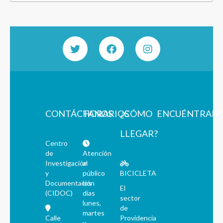
CONTÁCTANOS
HORARIOS
¿CÓMO
ENCUÉNTRAN
LLEGAR?
Centro
de
Atención
Investigación
al
y
público
BICICLETA
Documentación
los
El
(CIDOC)
días
sector
lunes,
de
martes
Calle
Providencia
y