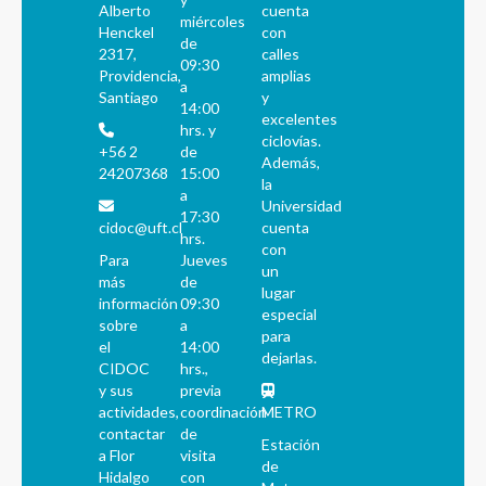
Alberto
cuenta
miércoles
Henckel
con
de
2317,
calles
09:30
Providencia,
amplias
a
Santiago
y
14:00
excelentes
hrs. y
ciclovías.
+56 2
de
Además,
24207368
15:00
la
a
Universidad
17:30
cidoc@uft.cl
cuenta
hrs.
con
Para
Jueves
un
más
de
lugar
información
09:30
especial
sobre
a
para
el
14:00
dejarlas.
CIDOC
hrs.,
y sus
previa
actividades,
coordinación
METRO
contactar
de
Estación
a Flor
visita
de
Hidalgo
con