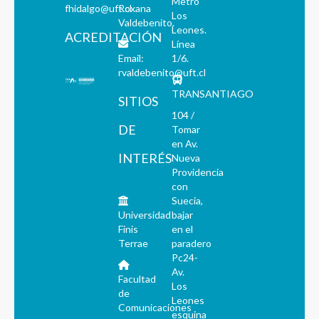
Metro
fhidalgo@uft.cl
Roxana
Los
Valdebenito.
Leones.
ACREDITACIÓN
Línea
Email:
1/6.
rvaldebenito@uft.cl
TRANSANTIAGO
SITIOS
104 /
DE
Tomar
en Av.
INTERÉS
Nueva
Providencia
con
Suecia,
Universidad
bajar
Finis
en el
Terrae
paradero
Pc24-
Av.
Facultad
Los
de
Leones
Comunicaciones
esquina