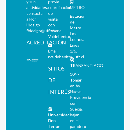
y sus
previa
actividades,
coordinación
METRO
contactar
de
Estación
a Flor
visita
de
Hidalgo
con
Metro
fhidalgo@uft.cl
Roxana
Los
Valdebenito.
Leones.
ACREDITACIÓN
Línea
Email:
1/6.
rvaldebenito@uft.cl
TRANSANTIAGO
SITIOS
104 /
DE
Tomar
en Av.
INTERÉS
Nueva
Providencia
con
Suecia,
Universidad
bajar
Finis
en el
Terrae
paradero