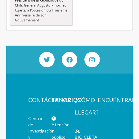
Président de la République du
Chilí, Général Augusto Pinochet
Ugarte, à l'occasion du Troisième
Anniversaire de son
Gouvernement
CONTÁCTANOS
HORARIOS
¿CÓMO
ENCUÉNTRAN
LLEGAR?
Centro
de
Atención
Investigación
al
y
público
BICICLETA