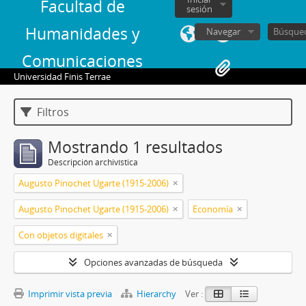
Facultad de
sesión
Humanidades y
Navegar
Comunicaciones
Universidad Finis Terrae
Filtros
Mostrando 1 resultados
Descripción archivística
Augusto Pinochet Ugarte (1915-2006)
Augusto Pinochet Ugarte (1915-2006)
Economía
Con objetos digitales
Opciones avanzadas de búsqueda
Imprimir vista previa
Hierarchy
Ver :