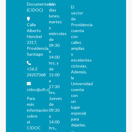
Documentación
los
El
(CIDOC)
días
sector
lunes,
de
martes
Calle
Providencia
y
Alberto
cuenta
miércoles
Henckel
con
de
2317,
calles
09:30
Providencia,
amplias
a
Santiago
y
14:00
excelentes
hrs. y
ciclovías.
+56 2
de
Además,
24207368
15:00
la
a
Universidad
17:30
cidoc@uft.cl
cuenta
hrs.
con
Para
Jueves
un
más
de
lugar
información
09:30
especial
sobre
a
para
el
14:00
dejarlas.
CIDOC
hrs.,