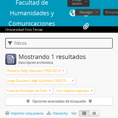
Facultad de
sesión
Humanidades y
Navegar
Comunicaciones
Universidad Finis Terrae
Filtros
Mostrando 1 resultados
Descripción archivística
Roberto Kelly Vásquez (1920-2012)
Jorge Gustavo Leigh Guzmán (1920-1999)
Fuerzas Armadas de Chile
Con objetos digitales
Opciones avanzadas de búsqueda
Imprimir vista previa
Hierarchy
Ver :