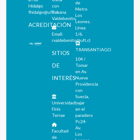
de
Hidalgo
con
Metro
fhidalgo@uft.cl
Roxana
Los
Valdebenito.
Leones.
ACREDITACIÓN
Línea
Email:
1/6.
rvaldebenito@uft.cl
TRANSANTIAGO
SITIOS
104 /
DE
Tomar
en Av.
INTERÉS
Nueva
Providencia
con
Suecia,
Universidad
bajar
Finis
en el
Terrae
paradero
Pc24-
Av.
Facultad
Los
de