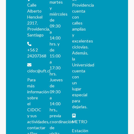
martes
Calle
Providencia
y
Alberto
cuenta
miércoles
Henckel
con
de
2317,
calles
09:30
Providencia,
amplias
a
Santiago
y
14:00
excelentes
hrs. y
ciclovías.
+56 2
de
Además,
24207368
15:00
la
a
Universidad
17:30
cidoc@uft.cl
cuenta
hrs.
con
Para
Jueves
un
más
de
lugar
información
09:30
especial
sobre
a
para
el
14:00
dejarlas.
CIDOC
hrs.,
y sus
previa
actividades,
coordinación
METRO
contactar
de
Estación
a Flor
visita