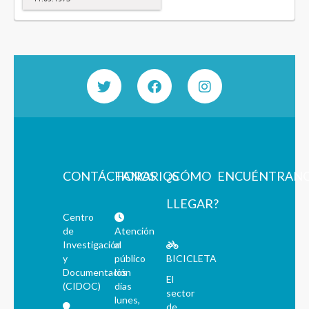
CONTÁCTANOS
HORARIOS
¿CÓMO
ENCUÉNTRAN
LLEGAR?
Centro
de
Atención
Investigación
al
y
público
BICICLETA
Documentación
los
El
(CIDOC)
días
sector
lunes,
de