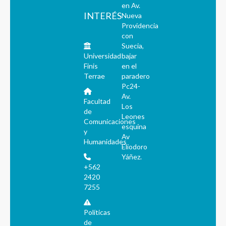
en Av.
INTERÉS
Nueva
Providencia
con
Suecia,
Universidad
bajar
Finis
en el
Terrae
paradero
Pc24-
Av.
Facultad
Los
de
Leones
Comunicaciones
esquina
y
Av
Humanidades
Eliodoro
Yáñez.
+562
2420
7255
Políticas
de