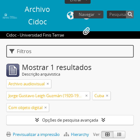
Archivo
Navegar
Cidoc
Cidoc - Universidad Finis Terrae
Filtros
Mostrar 1 resultados
Descrição arquivística
Archivo audiovisual
Jorge Gustavo Leigh Guzmán (1920-1999)
Cuba
Com objeto digital
Opções de pesquisa avançada
Previsualizar a impressão
Hierarchy
Ver: