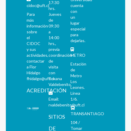
17:30
cidoc@uft.cl
cuenta
hrs.
con
Para
Jueves
un
más
de
lugar
información
09:30
especial
sobre
a
para
el
14:00
dejarlas.
CIDOC
hrs.,
y sus
previa
actividades,
coordinación
METRO
contactar
de
Estación
a Flor
visita
de
Hidalgo
con
Metro
fhidalgo@uft.cl
Roxana
Los
Valdebenito.
Leones.
ACREDITACIÓN
Línea
Email:
1/6.
rvaldebenito@uft.cl
TRANSANTIAGO
SITIOS
104 /
DE
Tomar