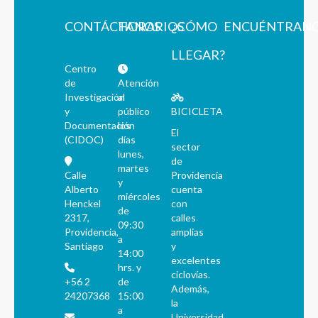
CONTÁCTANOS
HORARIOS
¿CÓMO
ENCUÉNTRAN
LLEGAR?
Centro
de
Atención
Investigación
al
y
público
BICICLETA
Documentación
los
El
(CIDOC)
días
sector
lunes,
de
martes
Calle
Providencia
y
Alberto
cuenta
miércoles
Henckel
con
de
2317,
calles
09:30
Providencia,
amplias
a
Santiago
y
14:00
excelentes
hrs. y
ciclovías.
+56 2
de
Además,
24207368
15:00
la
a
Universidad