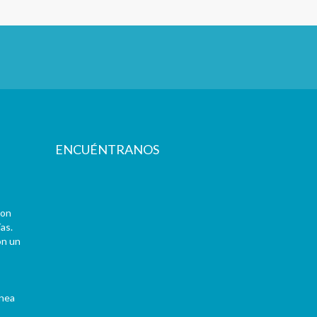
ENCUÉNTRANOS
con
as.
on un
ínea