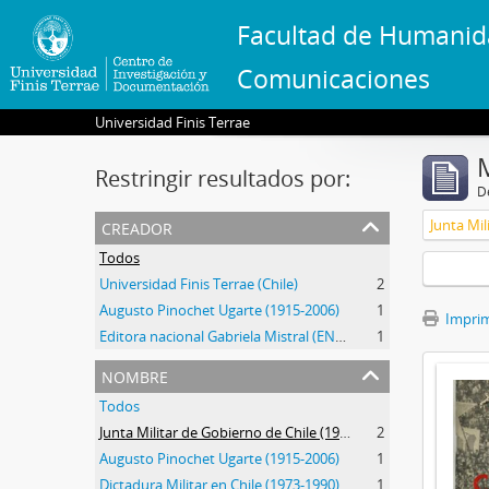
Facultad de Humanid
Comunicaciones
Universidad Finis Terrae
Restringir resultados por:
De
creador
Todos
Universidad Finis Terrae (Chile)
2
Augusto Pinochet Ugarte (1915-2006)
1
Imprimi
Editora nacional Gabriela Mistral (ENGM) (1973-1976)
1
nombre
Todos
Junta Militar de Gobierno de Chile (1973-1990)
2
Augusto Pinochet Ugarte (1915-2006)
1
Dictadura Militar en Chile (1973-1990)
1