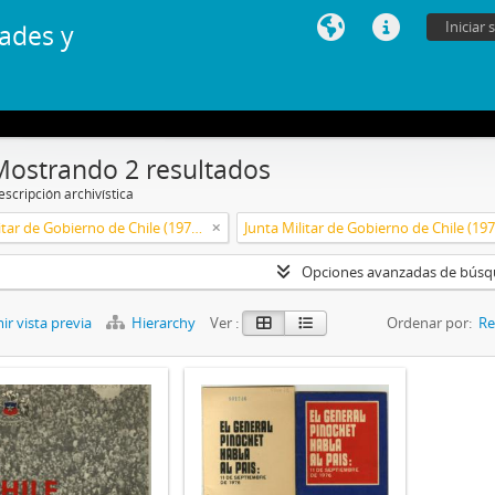
Iniciar 
ades y
Mostrando 2 resultados
scripción archivística
Junta Militar de Gobierno de Chile (1973-1990)
Opciones avanzadas de bús
r vista previa
Hierarchy
Ver :
Ordenar por:
Re