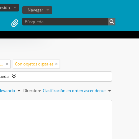
sesión
Navegar
Junta Militar de Gobierno de Chile (1973-1990)
Con objetos digitales
queda
levancia
Direction:
Clasificación en orden ascendente