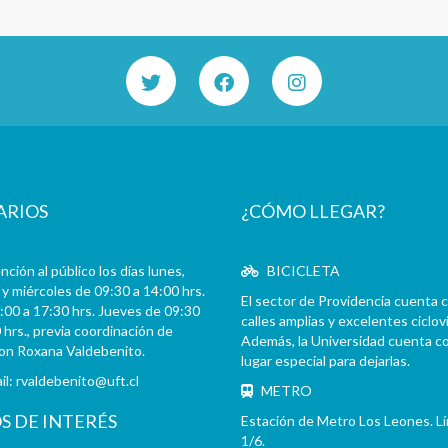
ARIOS
¿CÓMO LLEGAR?
ción al público los días lunes,
BICICLETA
y miércoles de 09:30 a 14:00 hrs.
El sector de Providencia cuenta 
:00 a 17:30 hrs. Jueves de 09:30
calles amplias y excelentes cicloví
 hrs., previa coordinación de
Además, la Universidad cuenta c
con Roxana Valdebenito.
lugar especial para dejarlas.
il:
rvaldebenito@uft.cl
METRO
OS DE INTERÉS
Estación de Metro Los Leones. L
1/6.