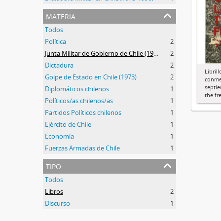
materia
Todos
Política
2
Junta Militar de Gobierno de Chile (1973-1990)
2
Dictadura
2
Libril
Golpe de Estado en Chile (1973)
2
conme
septie
Diplomáticos chilenos
1
the f
Políticos/as chilenos/as
1
Partidos Políticos chilenos
1
Ejército de Chile
1
Economía
1
Fuerzas Armadas de Chile
1
tipo
Todos
Libros
2
Discurso
1