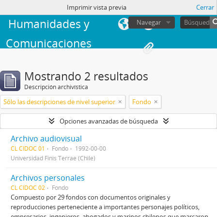
Facultad de
sesión
Imprimir vista previa
Cerrar
Humanidades y
Navegar
Comunicaciones
Mostrando 2 resultados
Descripción archivística
Sólo las descripciones de nivel superior
Fondo
Opciones avanzadas de búsqueda
Archivo audiovisual
CL CIDOC 01
Fondo
1992-00-00
Universidad Finis Terrae (Chile)
Archivos personales
CL CIDOC 02
Fondo
Compuesto por 29 fondos con documentos originales y
reproducciones perteneciente a importantes personajes políticos,
empresarios, ingenieros, abogados y marinos chilenos que marcaron