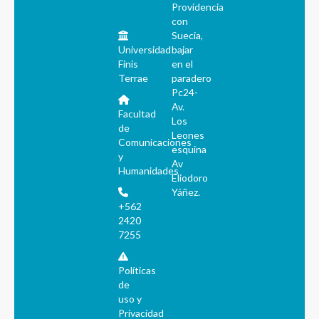
Providencia
con
Suecia,
Universidad
bajar
Finis
en el
Terrae
paradero
Pc24-
Av.
Facultad
Los
de
Leones
Comunicaciones
esquina
y
Av
Humanidades
Eliodoro
Yáñez.
+562
2420
7255
Políticas
de
uso y
Privacidad