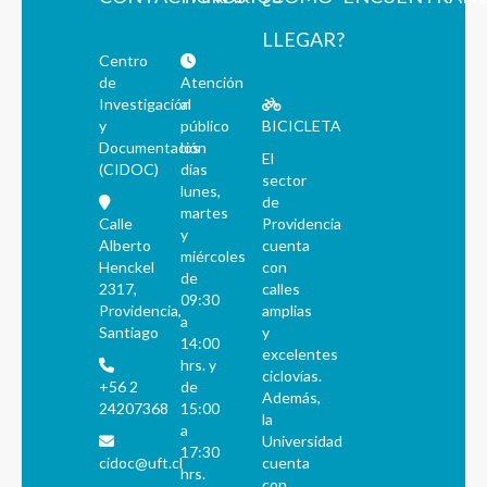
LLEGAR?
Centro
de
Atención
Investigación
al
y
público
BICICLETA
Documentación
los
El
(CIDOC)
días
sector
lunes,
de
martes
Calle
Providencia
y
Alberto
cuenta
miércoles
Henckel
con
de
2317,
calles
09:30
Providencia,
amplias
a
Santiago
y
14:00
excelentes
hrs. y
ciclovías.
+56 2
de
Además,
24207368
15:00
la
a
Universidad
17:30
cidoc@uft.cl
cuenta
hrs.
con