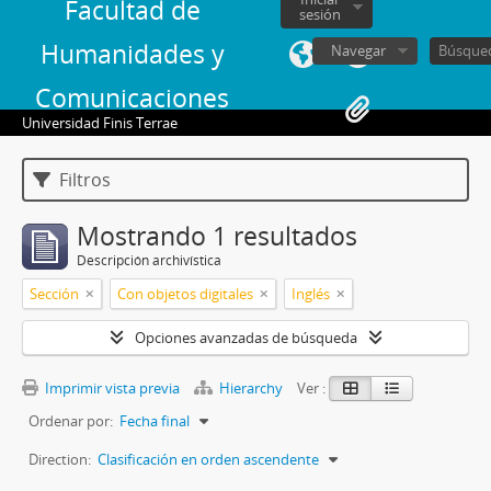
Facultad de
sesión
Humanidades y
Navegar
Comunicaciones
Universidad Finis Terrae
Filtros
Mostrando 1 resultados
Descripción archivística
Sección
Con objetos digitales
Inglés
Opciones avanzadas de búsqueda
Imprimir vista previa
Hierarchy
Ver :
Ordenar por:
Fecha final
Direction:
Clasificación en orden ascendente