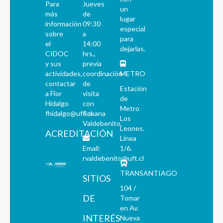
Para
Jueves
un
más
de
lugar
información
09:30
especial
sobre
a
para
el
14:00
dejarlas.
CIDOC
hrs.,
y sus
previa
actividades,
coordinación
METRO
contactar
de
Estación
a Flor
visita
de
Hidalgo
con
Metro
fhidalgo@uft.cl
Roxana
Los
Valdebenito.
Leones.
ACREDITACIÓN
Línea
Email:
1/6.
rvaldebenito@uft.cl
TRANSANTIAGO
SITIOS
104 /
DE
Tomar
en Av.
INTERÉS
Nueva