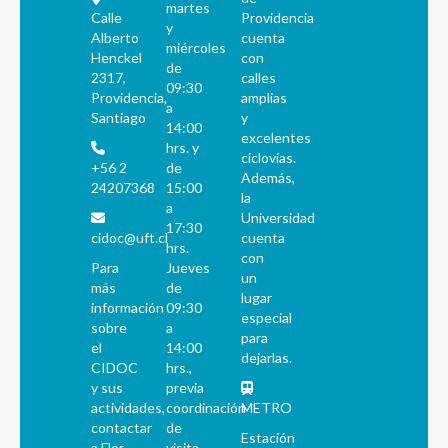
martes
Calle
Providencia
y
Alberto
cuenta
miércoles
Henckel
con
de
2317,
calles
09:30
Providencia,
amplias
a
Santiago
y
14:00
excelentes
hrs. y
ciclovías.
+56 2
de
Además,
24207368
15:00
la
a
Universidad
17:30
cidoc@uft.cl
cuenta
hrs.
con
Para
Jueves
un
más
de
lugar
información
09:30
especial
sobre
a
para
el
14:00
dejarlas.
CIDOC
hrs.,
y sus
previa
actividades,
coordinación
METRO
contactar
de
Estación
a Flor
visita