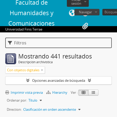
Facultad de
sesión
Humanidades y
Navegar
Comunicaciones
Universidad Finis Terrae
Filtros
Mostrando 441 resultados
Descripción archivística
Con objetos digitales
Opciones avanzadas de búsqueda
Imprimir vista previa
Hierarchy
Ver :
Ordenar por:
Título
Direction:
Clasificación en orden ascendente