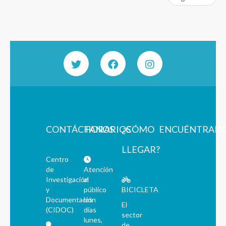
CONTÁCTANOS
HORARIOS
¿CÓMO
ENCUÉNTRAN
LLEGAR?
Centro
de
Atención
Investigación
al
y
público
BICICLETA
Documentación
los
El
(CIDOC)
días
sector
lunes,
de