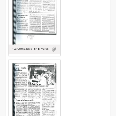
“La Compasiva” En El Varas