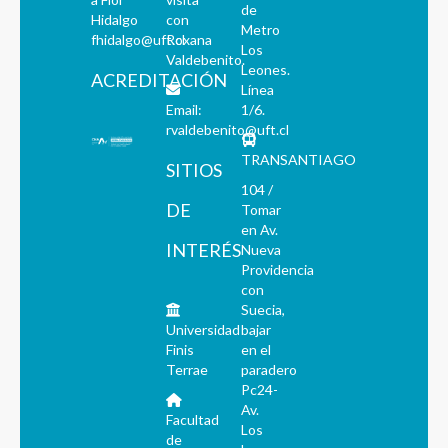
de
Hidalgo
con
Metro
fhidalgo@uft.cl
Roxana
Los
Valdebenito.
Leones.
ACREDITACIÓN
Línea
Email:
1/6.
rvaldebenito@uft.cl
TRANSANTIAGO
SITIOS
104 /
DE
Tomar
en Av.
INTERÉS
Nueva
Providencia
con
Suecia,
Universidad
bajar
Finis
en el
Terrae
paradero
Pc24-
Av.
Facultad
Los
de