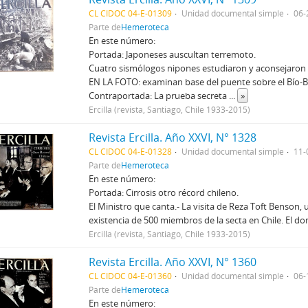
CL CIDOC 04-E-01309
Unidad documental simple
06-
Parte de
Hemeroteca
En este número:
Portada: Japoneses auscultan terremoto.
Cuatro sismólogos nipones estudiaron y aconsejaron 
EN LA FOTO: examinan base del puente sobre el Bío-Bío.
Contraportada: La prueba secreta
...
»
Ercilla (revista, Santiago, Chile 1933-2015)
Revista Ercilla. Año XXVI, N° 1328
CL CIDOC 04-E-01328
Unidad documental simple
11-
Parte de
Hemeroteca
En este número:
Portada: Cirrosis otro récord chileno.
El Ministro que canta.- La visita de Reza Toft Benson, 
existencia de 500 miembros de la secta en Chile. El do
Ercilla (revista, Santiago, Chile 1933-2015)
Revista Ercilla. Año XXVI, N° 1360
CL CIDOC 04-E-01360
Unidad documental simple
06-
Parte de
Hemeroteca
En este número: