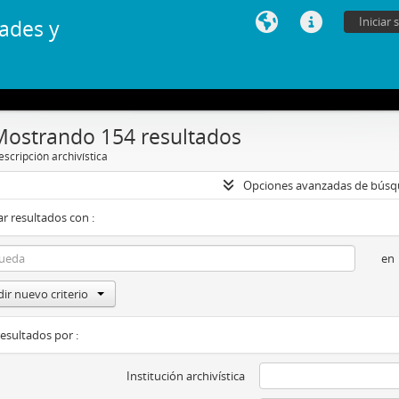
Iniciar 
ades y
Mostrando 154 resultados
scripción archivística
Opciones avanzadas de bús
r resultados con :
en
ir nuevo criterio
resultados por :
Institución archivística