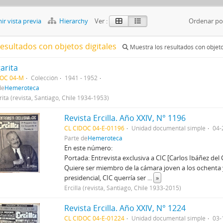
r vista previa
Hierarchy
Ver :
Ordenar po
resultados con objetos digitales
Muestra los resultados con objeto
arita
DOC 04-M
Colección
1941 - 1952
de
Hemeroteca
ita (revista, Santiago, Chile 1934-1953)
Revista Ercilla. Año XXIV, N° 1196
CL CIDOC 04-E-01196
Unidad documental simple
04-
Parte de
Hemeroteca
En este número:
Portada: Entrevista exclusiva a CIC [Carlos Ibáñez del
Quiere ser miembro de la cámara joven a los ochenta 
presidencial, CIC querría ser
...
»
Ercilla (revista, Santiago, Chile 1933-2015)
Revista Ercilla. Año XXIV, N° 1224
CL CIDOC 04-E-01224
Unidad documental simple
03-