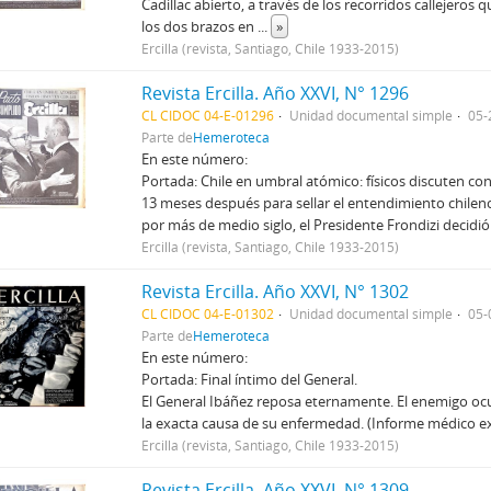
Cadillac abierto, a través de los recorridos callejeros 
los dos brazos en
...
»
Ercilla (revista, Santiago, Chile 1933-2015)
Revista Ercilla. Año XXVI, N° 1296
CL CIDOC 04-E-01296
Unidad documental simple
05-
Parte de
Hemeroteca
En este número:
Portada: Chile en umbral atómico: físicos discuten con
13 meses después para sellar el entendimiento chilen
por más de medio siglo, el Presidente Frondizi decidió
Ercilla (revista, Santiago, Chile 1933-2015)
Revista Ercilla. Año XXVI, N° 1302
CL CIDOC 04-E-01302
Unidad documental simple
05-
Parte de
Hemeroteca
En este número:
Portada: Final íntimo del General.
El General Ibáñez reposa eternamente. El enemigo ocul
la exacta causa de su enfermedad. (Informe médico ex
Ercilla (revista, Santiago, Chile 1933-2015)
Revista Ercilla. Año XXVI, N° 1309