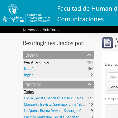
Facultad de Humanid
Comunicaciones
Universidad Finis Terrae
Restringir resultados por:
De
idioma
Registros únicos
154
Encontra
Español
154
Inglés
2
creador
Añad
Todos
Ercilla (revista, Santiago, Chile 1933-2015)
127
Limitar 
Margarita (revista, Santiago, Chile 1934-1953)
10
La Quinta Rueda (revista, Santiago, Chile, 1972-1973)
9
Pacífico Magazine (revista, Santiago, Chile, 1913-1921)
3