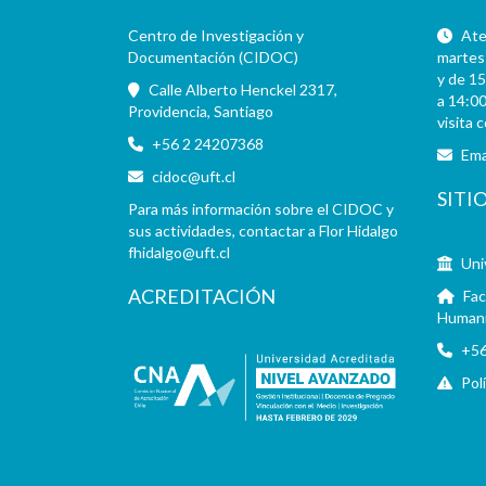
Centro de Investigación y
Aten
Documentación (CIDOC)
martes 
y de 15
Calle Alberto Henckel 2317,
a 14:00
Providencia, Santiago
visita 
+56 2 24207368
Ema
cidoc@uft.cl
SITI
Para más información sobre el CIDOC y
sus actividades, contactar a Flor Hidalgo
fhidalgo@uft.cl
Uni
ACREDITACIÓN
Fac
Human
+56
Pol