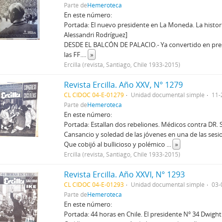
Parte de
Hemeroteca
En este número:
Portada: El nuevo presidente en La Moneda. La histori
Alessandri Rodríguez]
DESDE EL BALCÓN DE PALACIO.- Ya convertido en presi
las FF.
...
»
Ercilla (revista, Santiago, Chile 1933-2015)
Revista Ercilla. Año XXV, N° 1279
CL CIDOC 04-E-01279
Unidad documental simple
11-
Parte de
Hemeroteca
En este número:
Portada: Estallan dos rebeliones. Médicos contra DR. S
Cansancio y soledad de las jóvenes en una de las sesio
Que cobijó al bullicioso y polémico
...
»
Ercilla (revista, Santiago, Chile 1933-2015)
Revista Ercilla. Año XXVI, N° 1293
CL CIDOC 04-E-01293
Unidad documental simple
03-
Parte de
Hemeroteca
En este número:
Portada: 44 horas en Chile. El presidente Nº 34 Dwigh