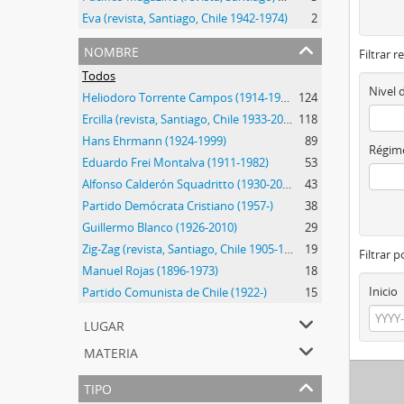
Eva (revista, Santiago, Chile 1942-1974)
2
nombre
Filtrar r
Todos
Nivel 
Heliodoro Torrente Campos (1914-1995)
124
Ercilla (revista, Santiago, Chile 1933-2015)
118
Hans Ehrmann (1924-1999)
89
Régime
Eduardo Frei Montalva (1911-1982)
53
Alfonso Calderón Squadritto (1930-2009)
43
Partido Demócrata Cristiano (1957-)
38
Guillermo Blanco (1926-2010)
29
Zig-Zag (revista, Santiago, Chile 1905-1964)
19
Filtrar 
Manuel Rojas (1896-1973)
18
Inicio
Partido Comunista de Chile (1922-)
15
lugar
materia
tipo