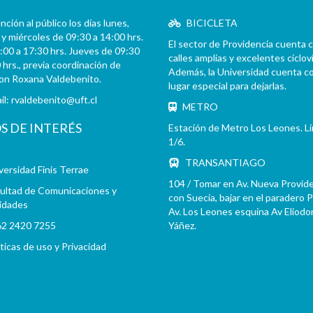
ción al público los días lunes,
BICICLETA
y miércoles de 09:30 a 14:00 hrs.
El sector de Providencia cuenta 
:00 a 17:30 hrs. Jueves de 09:30
calles amplias y excelentes cicloví
 hrs., previa coordinación de
Además, la Universidad cuenta c
con Roxana Valdebenito.
lugar especial para dejarlas.
il:
rvaldebenito@uft.cl
METRO
OS DE INTERÉS
Estación de Metro Los Leones. L
1/6.
TRANSANTIAGO
versidad Finis Terrae
104 / Tomar en Av. Nueva Provid
ultad de Comunicaciones y
con Suecia, bajar en el paradero 
idades
Av. Los Leones esquina Av Eliodo
2 2420 7255
Yáñez.
íticas de uso y Privacidad