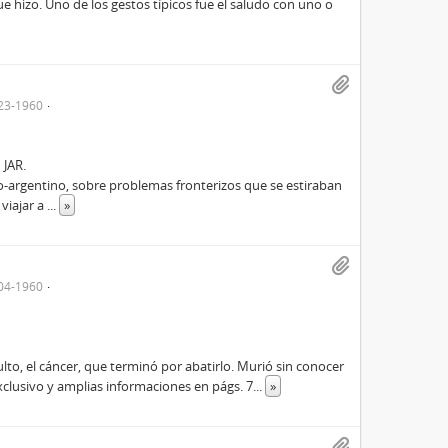
que hizo. Uno de los gestos típicos fue el saludo con uno o
23-1960
 JAR.
o-argentino, sobre problemas fronterizos que se estiraban
 viajar a
...
»
04-1960
to, el cáncer, que terminó por abatirlo. Murió sin conocer
clusivo y amplias informaciones en págs. 7
...
»