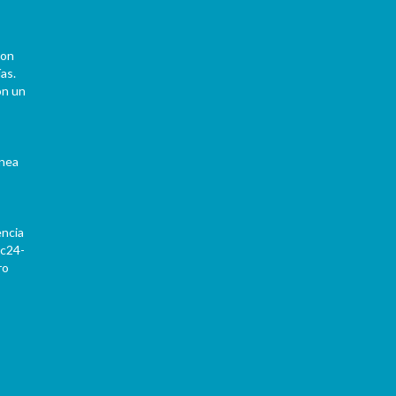
con
as.
on un
ínea
encia
Pc24-
ro