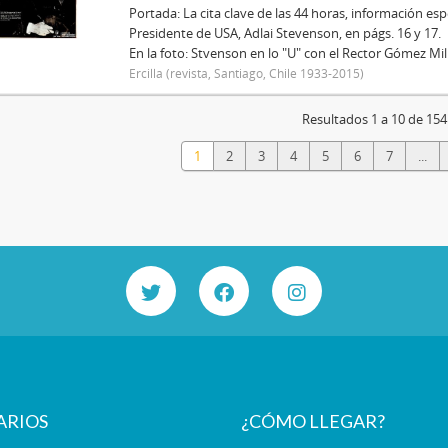
Portada: La cita clave de las 44 horas, información esp
Presidente de USA, Adlai Stevenson, en págs. 16 y 17.
En la foto: Stvenson en lo "U" con el Rector Gómez Mi
Ercilla (revista, Santiago, Chile 1933-2015)
Resultados 1 a 10 de 154
1
2
3
4
5
6
7
...
ARIOS
¿CÓMO LLEGAR?