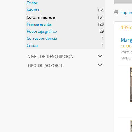
Todos
Revista
154
Imprimi
Cultura impresa
154
Prensa escrita
128
139 
Reportaje gráfico
29
Correspondencia
1
Marg
Crítica
1
CL CI
Parte 
nivel de descripción
Margar
tipo de soporte