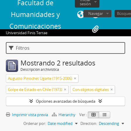
Facultad de
sesión
Humanidades y
Navegar
Comunicaciones
Universidad Finis Terrae
Filtros
Mostrando 2 resultados
Descripción archivística
Augusto Pinochet Ugarte (1915-2006)
Golpe de Estado en Chile (1973)
Con objetos digitales
Opciones avanzadas de búsqueda
Imprimir vista previa
Hierarchy
Ver :
Ordenar por:
Date modified
Direction:
Descending