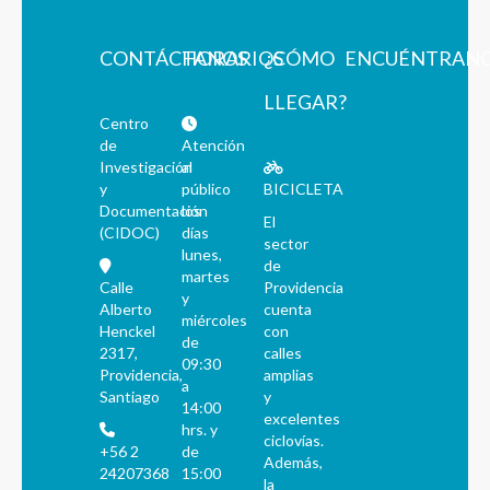
CONTÁCTANOS
HORARIOS
¿CÓMO
ENCUÉNTRAN
LLEGAR?
Centro
de
Atención
Investigación
al
y
público
BICICLETA
Documentación
los
El
(CIDOC)
días
sector
lunes,
de
martes
Calle
Providencia
y
Alberto
cuenta
miércoles
Henckel
con
de
2317,
calles
09:30
Providencia,
amplias
a
Santiago
y
14:00
excelentes
hrs. y
ciclovías.
+56 2
de
Además,
24207368
15:00
la