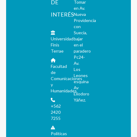
DE
Tomar
en Av.
INTERÉS
Nueva
Providencia
con
Suecia,
Universidad
bajar
Finis
en el
Terrae
paradero
Pc24-
Av.
Facultad
Los
de
Leones
Comunicaciones
esquina
y
Av
Humanidades
Eliodoro
Yáñez.
+562
2420
7255
Políticas