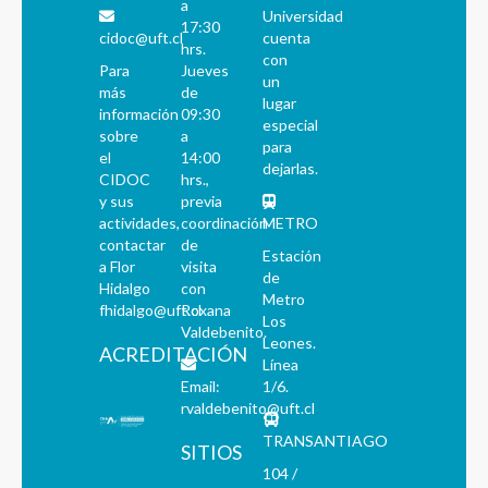
a
Universidad
17:30
cidoc@uft.cl
cuenta
hrs.
con
Para
Jueves
un
más
de
lugar
información
09:30
especial
sobre
a
para
el
14:00
dejarlas.
CIDOC
hrs.,
y sus
previa
actividades,
coordinación
METRO
contactar
de
Estación
a Flor
visita
de
Hidalgo
con
Metro
fhidalgo@uft.cl
Roxana
Los
Valdebenito.
Leones.
ACREDITACIÓN
Línea
Email:
1/6.
rvaldebenito@uft.cl
TRANSANTIAGO
SITIOS
104 /