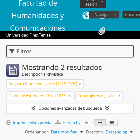
Facultad de
sesión
Humanidades y
Navegar
Comunicaciones
Universidad Finis Terrae
Filtros
Mostrando 2 resultados
Descripción archivística
Augusto Pinochet Ugarte (1915-2006)
Golpe de Estado en Chile (1973)
Con objetos digitales
Opciones avanzadas de búsqueda
Imprimir vista previa
Hierarchy
Ver :
Ordenar por:
Date modified
Direction:
Descending