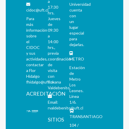
a
Universidad
17:30
cidoc@uft.cl
cuenta
hrs.
con
Para
Jueves
un
más
de
lugar
información
09:30
especial
sobre
a
para
el
14:00
dejarlas.
CIDOC
hrs.,
y sus
previa
actividades,
coordinación
METRO
contactar
de
Estación
a Flor
visita
de
Hidalgo
con
Metro
fhidalgo@uft.cl
Roxana
Los
Valdebenito.
Leones.
ACREDITACIÓN
Línea
Email:
1/6.
rvaldebenito@uft.cl
TRANSANTIAGO
SITIOS
104 /