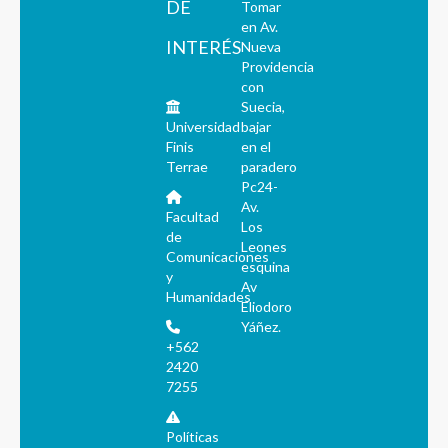
DE
Tomar
en Av.
INTERÉS
Nueva
Providencia
con
Suecia,
Universidad
bajar
Finis
en el
Terrae
paradero
Pc24-
Av.
Facultad
Los
de
Leones
Comunicaciones
esquina
y
Av
Humanidades
Eliodoro
Yáñez.
+562
2420
7255
Políticas