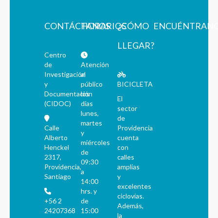
CONTÁCTANOS
HORARIOS
¿CÓMO
ENCUÉNTRAN
LLEGAR?
Centro
de
Atención
Investigación
al
y
público
BICICLETA
Documentación
los
El
(CIDOC)
días
sector
lunes,
de
martes
Calle
Providencia
y
Alberto
cuenta
miércoles
Henckel
con
de
2317,
calles
09:30
Providencia,
amplias
a
Santiago
y
14:00
excelentes
hrs. y
ciclovías.
+56 2
de
Además,
24207368
15:00
la