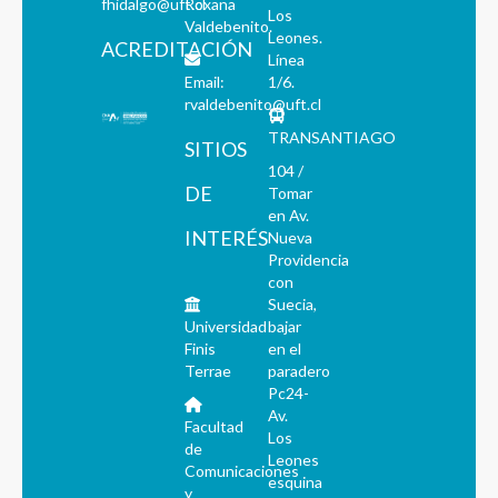
fhidalgo@uft.cl
Roxana
Los
Valdebenito.
Leones.
ACREDITACIÓN
Línea
Email:
1/6.
rvaldebenito@uft.cl
TRANSANTIAGO
SITIOS
104 /
DE
Tomar
en Av.
INTERÉS
Nueva
Providencia
con
Suecia,
Universidad
bajar
Finis
en el
Terrae
paradero
Pc24-
Av.
Facultad
Los
de
Leones
Comunicaciones
esquina
y