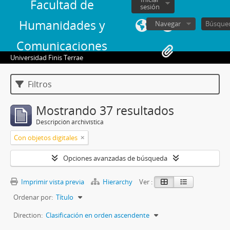
Facultad de
sesión
Humanidades y
Navegar
Comunicaciones
Universidad Finis Terrae
Filtros
Mostrando 37 resultados
Descripción archivística
Con objetos digitales
Opciones avanzadas de búsqueda
Imprimir vista previa
Hierarchy
Ver :
Ordenar por:
Título
Direction:
Clasificación en orden ascendente