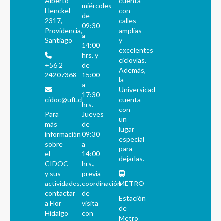
Alberto
cuenta
miércoles
Henckel
con
de
2317,
calles
09:30
Providencia,
amplias
a
Santiago
y
14:00
excelentes
hrs. y
ciclovías.
+56 2
de
Además,
24207368
15:00
la
a
Universidad
17:30
cidoc@uft.cl
cuenta
hrs.
con
Para
Jueves
un
más
de
lugar
información
09:30
especial
sobre
a
para
el
14:00
dejarlas.
CIDOC
hrs.,
y sus
previa
actividades,
coordinación
METRO
contactar
de
Estación
a Flor
visita
de
Hidalgo
con
Metro