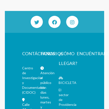
CONTÁCTANOS
HORARIOS
¿CÓMO
ENCUÉNTRAN
LLEGAR?
Centro
de
Atención
Investigación
al
y
público
BICICLETA
Documentación
los
El
(CIDOC)
días
sector
lunes,
de
martes
Calle
Providencia
y