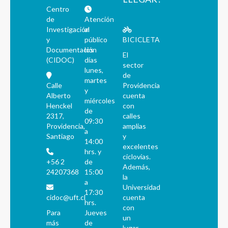
Centro
de
Atención
Investigación
al
y
público
BICICLETA
Documentación
los
El
(CIDOC)
días
sector
lunes,
de
martes
Calle
Providencia
y
Alberto
cuenta
miércoles
Henckel
con
de
2317,
calles
09:30
Providencia,
amplias
a
Santiago
y
14:00
excelentes
hrs. y
ciclovías.
+56 2
de
Además,
24207368
15:00
la
a
Universidad
17:30
cidoc@uft.cl
cuenta
hrs.
con
Para
Jueves
un
más
de
lugar