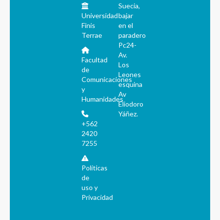
Suecia,
Universidad
bajar
Finis
en el
Terrae
paradero
Pc24-
Av.
Facultad
Los
de
Leones
Comunicaciones
esquina
y
Av
Humanidades
Eliodoro
Yáñez.
+562
2420
7255
Políticas
de
uso y
Privacidad