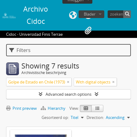
Archivo
Blader
Cidoc
Cidoc - Universidad Finis Terrae
Filters
Showing 7 results
Archivistische beschrijving
Golpe de Estado en Chile (1973)
With digital objects
Advanced search options
Print preview
Hierarchy
View:
Gesorteerd op:
Titel
Direction:
Ascending