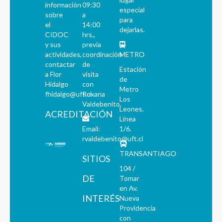
información
09:30
especial
sobre
a
para
el
14:00
dejarlas.
CIDOC
hrs.,
y sus
previa
actividades,
coordinación
METRO
contactar
de
Estación
a Flor
visita
de
Hidalgo
con
Metro
fhidalgo@uft.cl
Roxana
Los
Valdebenito.
Leones.
ACREDITACIÓN
Línea
Email:
1/6.
rvaldebenito@uft.cl
TRANSANTIAGO
SITIOS
104 /
DE
Tomar
en Av.
INTERÉS
Nueva
Providencia
con