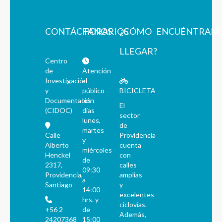
CONTÁCTANOS
HORARIOS
¿CÓMO
ENCUÉNTRAN
LLEGAR?
Centro
de
Atención
Investigación
al
y
público
BICICLETA
Documentación
los
El
(CIDOC)
días
sector
lunes,
de
martes
Calle
Providencia
y
Alberto
cuenta
miércoles
Henckel
con
de
2317,
calles
09:30
Providencia,
amplias
a
Santiago
y
14:00
excelentes
hrs. y
ciclovías.
+56 2
de
Además,
24207368
15:00