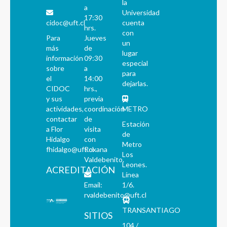
la
a
Universidad
17:30
cidoc@uft.cl
cuenta
hrs.
con
Para
Jueves
un
más
de
lugar
información
09:30
especial
sobre
a
para
el
14:00
dejarlas.
CIDOC
hrs.,
y sus
previa
actividades,
coordinación
METRO
contactar
de
Estación
a Flor
visita
de
Hidalgo
con
Metro
fhidalgo@uft.cl
Roxana
Los
Valdebenito.
Leones.
ACREDITACIÓN
Línea
Email:
1/6.
rvaldebenito@uft.cl
TRANSANTIAGO
SITIOS
104 /