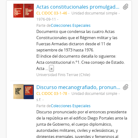
Actas constitucionales promulgadas por el Gobierno de Chile
CL CIDOC 03-1-46
Unidad documental simple
1976-09-11
Parte de
Colecciones Especiales
Documento que condensa las cuatro Actas
Constitucionales que el Régimen militar y las
Fuerzas Armadas dictaron desde el 11 de
septiembre de 1973 hasta 1976.
El índice del documento detalla lo siguiente:
Acta constitucional n.°1. Crea consejo de Estado.
Acta
...
»
Universidad Finis Terrae (Chile)
Discurso mecanografiado, pronunciado por Augusto Pinochet, titulado El general Pinochet habla al país: 11 de septiembre de 1976
CL CIDOC 03-1-78
Unidad documental simple
s.f.
Parte de
Colecciones Especiales
Discurso pronunciado por el entonces presidente
de la república en el edificio Diego Portales ante la
junta de Gobierno, el cuerpo diplomático,
autoridades militares, civiles y eclesiásticas, y
dirigentes gremiales, juveniles y femeninos al