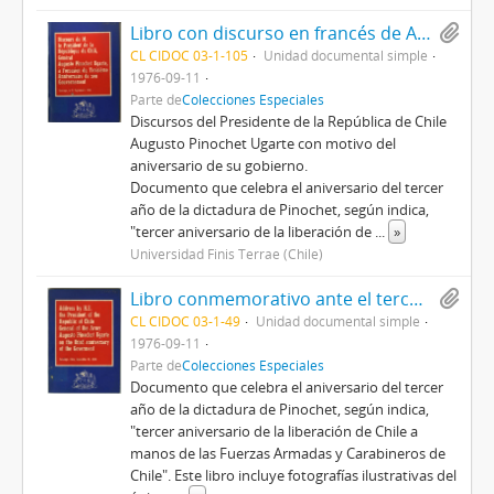
Libro con discurso en francés de Augusto Pinochet, con motivo de la conmemoración del tercer aniversario del Gobierno, titulado Discours de M. le Président de la République du Chilí, Général Augusto Pinochet Ugarte, à l'occasion du Troisième Anniversaire de son Gouvernement
CL CIDOC 03-1-105
Unidad documental simple
1976-09-11
Parte de
Colecciones Especiales
Discursos del Presidente de la República de Chile
Augusto Pinochet Ugarte con motivo del
aniversario de su gobierno.
Documento que celebra el aniversario del tercer
año de la dictadura de Pinochet, según indica,
"tercer aniversario de la liberación de
...
»
Universidad Finis Terrae (Chile)
Libro conmemorativo ante el tercer aniversario del gobierno de Augusot Pinochet, titulado Adress by H.E. the President of the Republic of Chile General of the Army Augusto Pinochet Ugarte on the third anniversary oh the Goverment
CL CIDOC 03-1-49
Unidad documental simple
1976-09-11
Parte de
Colecciones Especiales
Documento que celebra el aniversario del tercer
año de la dictadura de Pinochet, según indica,
"tercer aniversario de la liberación de Chile a
manos de las Fuerzas Armadas y Carabineros de
Chile". Este libro incluye fotografías ilustrativas del