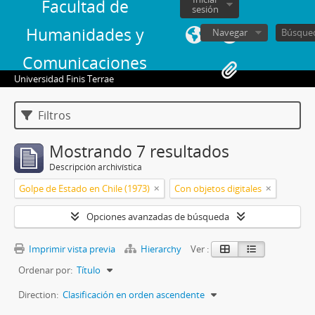
Facultad de
sesión
Humanidades y
Navegar
Comunicaciones
Universidad Finis Terrae
Filtros
Mostrando 7 resultados
Descripción archivística
Golpe de Estado en Chile (1973)
Con objetos digitales
Opciones avanzadas de búsqueda
Imprimir vista previa
Hierarchy
Ver :
Ordenar por:
Título
Direction:
Clasificación en orden ascendente