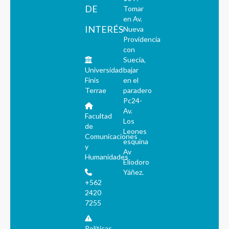
DE
Tomar
en Av.
INTERÉS
Nueva
Providencia
con
Suecia,
Universidad
bajar
Finis
en el
Terrae
paradero
Pc24-
Av.
Facultad
Los
de
Leones
Comunicaciones
esquina
y
Av
Humanidades
Eliodoro
Yáñez.
+562
2420
7255
Políticas