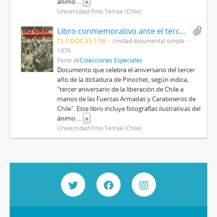
ánimo
...
»
Universidad Finis Terrae (Chile)
Libro conmemorativo ante el tercer aniversario del gobierno de Augusot Pinochet, titulado Chile marcha hacia el futuro
CL CIDOC 03-1-58
Unidad documental simple
1976
Parte de
Colecciones Especiales
Documento que celebra el aniversario del tercer
año de la dictadura de Pinochet, según indica,
"tercer aniversario de la liberación de Chile a
manos de las Fuerzas Armadas y Carabineros de
Chile". Este libro incluye fotografías ilustrativas del
ánimo
...
»
Universidad Finis Terrae (Chile)