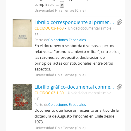
cumplirse el
...
»
Universidad Finis Terrae (Chile)
Librillo correspondiente al primer capítulo del libro Memoria de Gobierno 1973-1990, titulado El camino institucional, por Augusto Pinochet Ugarte
CL CIDOC 03-1-68
Unidad documental simple
s.f.
Parte de
Colecciones Especiales
En el documento se aborda diversos aspectos
relativos al "pronunciamiento militar", entre ellos,
las razones, su propósito, declaración de
principios, actas constitucionales, entre otros
aspectos.
Universidad Finis Terrae (Chile)
Librillo gráfico-documental conmemorativo del 11 de septiembre, titulado Chile lights the freedom torch
CL CIDOC 03-1-30
Unidad documental simple
s.f.
Parte de
Colecciones Especiales
Documento que hace un recuento analítico de la
dictadura de Augusto Pinochet en Chile desde
1973.
Universidad Finis Terrae (Chile)