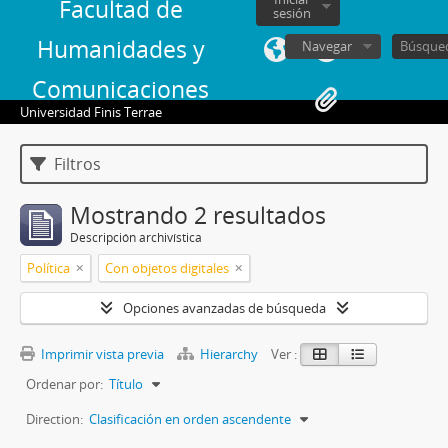
Facultad de
sesión
Humanidades y
Navegar
Comunicaciones
Universidad Finis Terrae
Filtros
Mostrando 2 resultados
Descripción archivística
Política
Con objetos digitales
Opciones avanzadas de búsqueda
Imprimir vista previa
Hierarchy
Ver :
Ordenar por:
Título
Direction:
Clasificación en orden ascendente