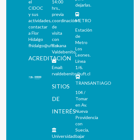
el
14:00
dejarlas.
CIDOC
hrs.,
y sus
previa
actividades,
coordinación
METRO
contactar
de
Estación
a Flor
visita
de
Hidalgo
con
Metro
fhidalgo@uft.cl
Roxana
Los
Valdebenito.
Leones.
ACREDITACIÓN
Línea
Email:
1/6.
rvaldebenito@uft.cl
TRANSANTIAGO
SITIOS
104 /
DE
Tomar
en Av.
INTERÉS
Nueva
Providencia
con
Suecia,
Universidad
bajar