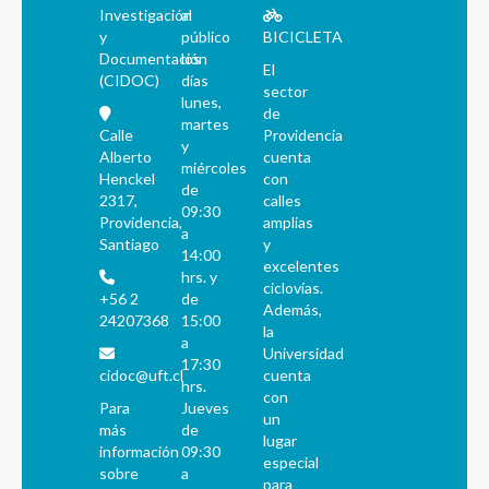
Investigación
al
y
público
BICICLETA
Documentación
los
El
(CIDOC)
días
sector
lunes,
de
martes
Calle
Providencia
y
Alberto
cuenta
miércoles
Henckel
con
de
2317,
calles
09:30
Providencia,
amplias
a
Santiago
y
14:00
excelentes
hrs. y
ciclovías.
+56 2
de
Además,
24207368
15:00
la
a
Universidad
17:30
cidoc@uft.cl
cuenta
hrs.
con
Para
Jueves
un
más
de
lugar
información
09:30
especial
sobre
a
para