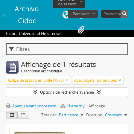
de session
Archivo
Parcourir
Cidoc
Cidoc - Universidad Finis Terrae
Filtres
Affichage de 1 résultats
Description archivistique
Golpe de Estado en Chile (1973)
Avec objets numériques
Options de recherche avancée
Aperçu avant impression
Hierarchy
Affichage :
Trier par:
Pertinence
Direction:
Croissant