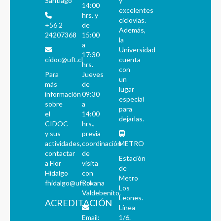
Santiago
y
14:00
excelentes
hrs. y
ciclovías.
+56 2
de
Además,
24207368
15:00
la
a
Universidad
17:30
cidoc@uft.cl
cuenta
hrs.
con
Para
Jueves
un
más
de
lugar
información
09:30
especial
sobre
a
para
el
14:00
dejarlas.
CIDOC
hrs.,
y sus
previa
actividades,
coordinación
METRO
contactar
de
Estación
a Flor
visita
de
Hidalgo
con
Metro
fhidalgo@uft.cl
Roxana
Los
Valdebenito.
Leones.
ACREDITACIÓN
Línea
Email:
1/6.