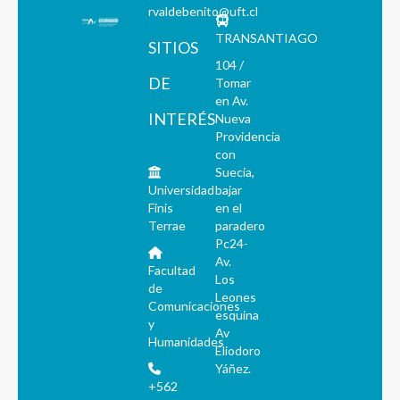
rvaldebenito@uft.cl
TRANSANTIAGO
SITIOS
104 /
DE
Tomar
en Av.
INTERÉS
Nueva
Providencia
con
Suecia,
Universidad
bajar
Finis
en el
Terrae
paradero
Pc24-
Av.
Facultad
Los
de
Leones
Comunicaciones
esquina
y
Av
Humanidades
Eliodoro
Yáñez.
+562