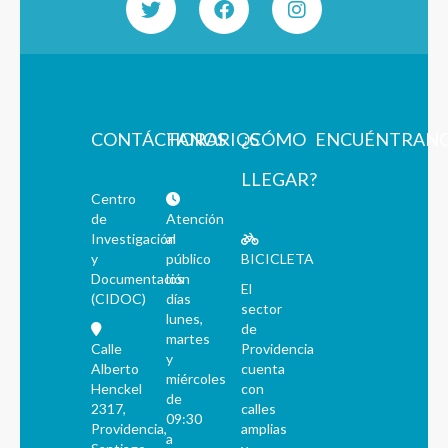
CONTÁCTANOS
HORARIOS
¿CÓMO
ENCUÉNTRAN
LLEGAR?
Centro
de
Atención
Investigación
al
y
público
BICICLETA
Documentación
los
El
(CIDOC)
días
sector
lunes,
de
martes
Calle
Providencia
y
Alberto
cuenta
miércoles
Henckel
con
de
2317,
calles
09:30
Providencia,
amplias
a