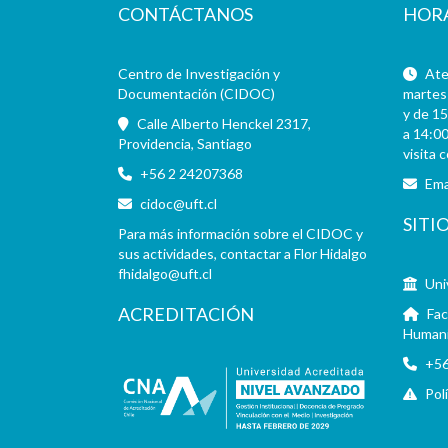
CONTÁCTANOS
HOR
Centro de Investigación y
Aten
Documentación (CIDOC)
martes 
y de 15
Calle Alberto Henckel 2317,
a 14:00
Providencia, Santiago
visita 
+56 2 24207368
Ema
cidoc@uft.cl
SITI
Para más información sobre el CIDOC y
sus actividades, contactar a Flor Hidalgo
fhidalgo@uft.cl
Uni
ACREDITACIÓN
Fac
Human
+56
Pol