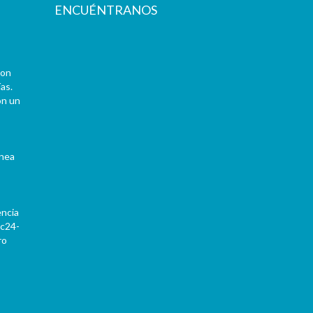
ENCUÉNTRANOS
con
as.
on un
ínea
encia
Pc24-
ro