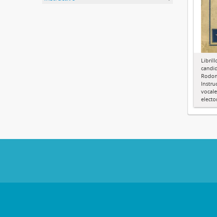
Libril
candid
Rodom
Instru
vocal
electo