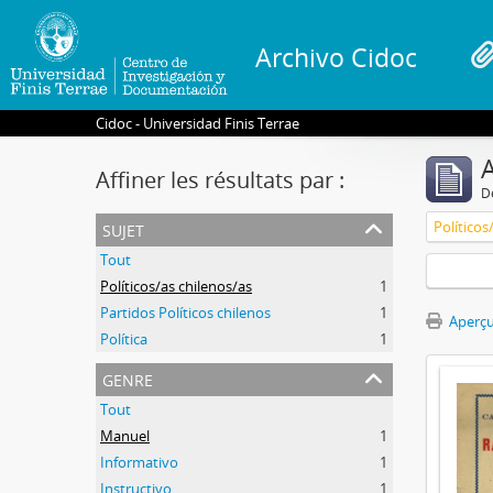
Archivo Cidoc
Cidoc - Universidad Finis Terrae
A
Affiner les résultats par :
D
sujet
Políticos
Tout
Políticos/as chilenos/as
1
Partidos Políticos chilenos
1
Aperçu
Política
1
genre
Tout
Manuel
1
Informativo
1
Instructivo
1