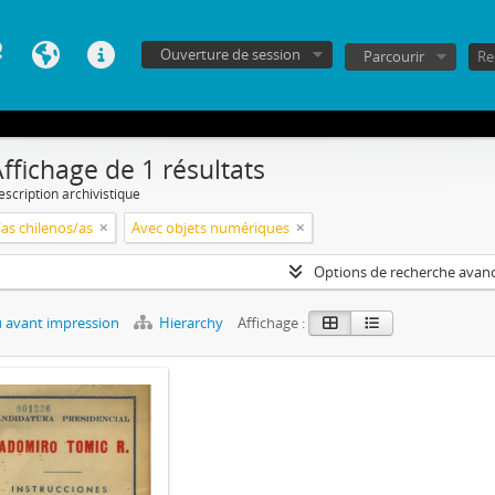
Ouverture de session
Parcourir
ffichage de 1 résultats
escription archivistique
/as chilenos/as
Avec objets numériques
Options de recherche avan
 avant impression
Hierarchy
Affichage :