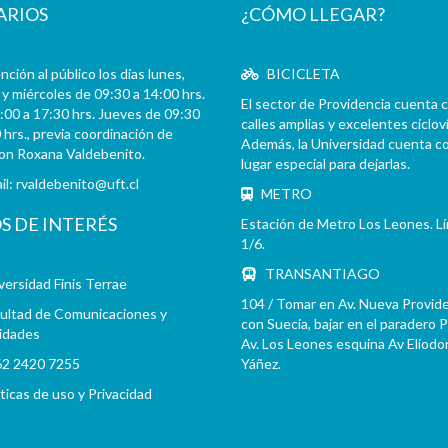
ARIOS
¿CÓMO LLEGAR?
ción al público los días lunes,
BICICLETA
y miércoles de 09:30 a 14:00 hrs.
El sector de Providencia cuenta 
:00 a 17:30 hrs. Jueves de 09:30
calles amplias y excelentes cicloví
 hrs., previa coordinación de
Además, la Universidad cuenta c
con Roxana Valdebenito.
lugar especial para dejarlas.
il:
rvaldebenito@uft.cl
METRO
OS DE INTERÉS
Estación de Metro Los Leones. L
1/6.
TRANSANTIAGO
versidad Finis Terrae
104 / Tomar en Av. Nueva Provid
ultad de Comunicaciones y
con Suecia, bajar en el paradero 
idades
Av. Los Leones esquina Av Eliodo
2 2420 7255
Yáñez.
íticas de uso y Privacidad