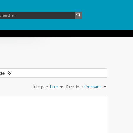
cée
Trier par:
Titre
Direction:
Croissant