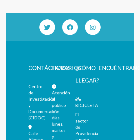
CONTÁCTANOS
HORARIOS
¿CÓMO
ENCUÉNTRAN
LLEGAR?
Centro
de
Atención
Investigación
al
y
público
BICICLETA
Documentación
los
El
(CIDOC)
días
sector
lunes,
de
martes
Calle
Providencia
y
Alberto
cuenta