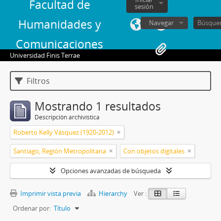
Facultad de
sesión
Humanidades y
Navegar
Comunicaciones
Universidad Finis Terrae
Filtros
Mostrando 1 resultados
Descripción archivística
Roberto Kelly Vásquez (1920-2012)
Santiago, Región Metropolitana
Con objetos digitales
Opciones avanzadas de búsqueda
Imprimir vista previa
Hierarchy
Ver :
Ordenar por:
Título