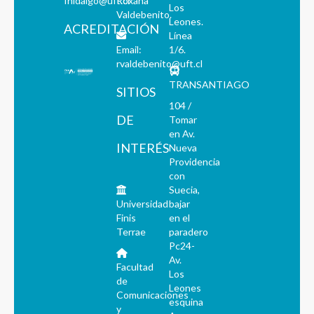
fhidalgo@uft.cl
Roxana
Los
Valdebenito.
Leones.
ACREDITACIÓN
Línea
Email:
1/6.
rvaldebenito@uft.cl
TRANSANTIAGO
SITIOS
104 /
DE
Tomar
en Av.
INTERÉS
Nueva
Providencia
con
Suecia,
Universidad
bajar
Finis
en el
Terrae
paradero
Pc24-
Av.
Facultad
Los
de
Leones
Comunicaciones
esquina
y