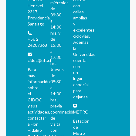
miércoles
Henckel
con
de
2317,
calles
09:30
Providencia,
amplias
a
Santiago
y
14:00
excelentes
hrs. y
ciclovías.
+56 2
de
Además,
24207368
15:00
la
a
Universidad
17:30
cidoc@uft.cl
cuenta
hrs.
con
Para
Jueves
un
más
de
lugar
información
09:30
especial
sobre
a
para
el
14:00
dejarlas.
CIDOC
hrs.,
y sus
previa
actividades,
coordinación
METRO
contactar
de
Estación
a Flor
visita
de
Hidalgo
con
Metro