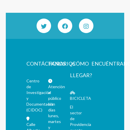
CONTÁCTANOS
HORARIOS
¿CÓMO
ENCUÉNTRAN
LLEGAR?
Centro
de
Atención
Investigación
al
y
público
BICICLETA
Documentación
los
El
(CIDOC)
días
sector
lunes,
de
martes
Calle
Providencia
y