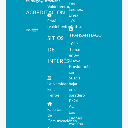
fhidalgo@uft.cl
Roxana
Los
Valdebenito.
Leones.
ACREDITACIÓN
Línea
Email:
1/6.
rvaldebenito@uft.cl
TRANSANTIAGO
SITIOS
104 /
DE
Tomar
en Av.
INTERÉS
Nueva
Providencia
con
Suecia,
Universidad
bajar
Finis
en el
Terrae
paradero
Pc24-
Av.
Facultad
Los
de
Leones
Comunicaciones
esquina
y