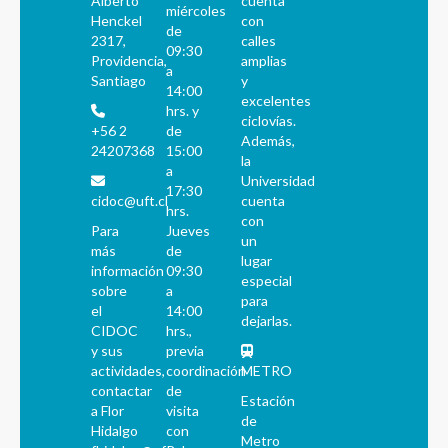
Alberto
cuenta
miércoles
Henckel
con
de
2317,
calles
09:30
Providencia,
amplias
a
Santiago
y
14:00
excelentes
hrs. y
ciclovías.
+56 2
de
Además,
24207368
15:00
la
a
Universidad
17:30
cidoc@uft.cl
cuenta
hrs.
con
Para
Jueves
un
más
de
lugar
información
09:30
especial
sobre
a
para
el
14:00
dejarlas.
CIDOC
hrs.,
y sus
previa
actividades,
coordinación
METRO
contactar
de
Estación
a Flor
visita
de
Hidalgo
con
Metro