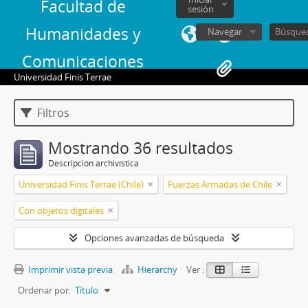
Facultad de
sesión
Humanidades y
Navegar
Comunicaciones
Universidad Finis Terrae
Filtros
Mostrando 36 resultados
Descripción archivística
Universidad Finis Terrae (Chile)
Fuerzas Armadas de Chile
Con objetos digitales
Opciones avanzadas de búsqueda
Imprimir vista previa
Hierarchy
Ver :
Ordenar por:
Título