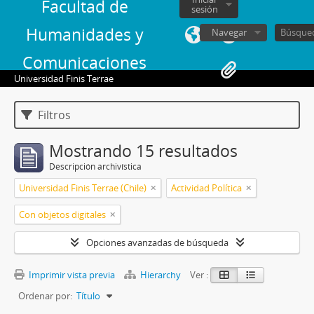
Facultad de
sesión
Humanidades y
Navegar
Comunicaciones
Universidad Finis Terrae
Filtros
Mostrando 15 resultados
Descripción archivística
Universidad Finis Terrae (Chile)
Actividad Política
Con objetos digitales
Opciones avanzadas de búsqueda
Imprimir vista previa
Hierarchy
Ver :
Ordenar por:
Título