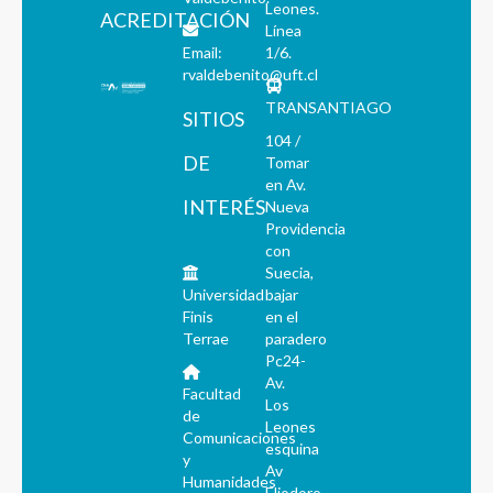
Leones.
ACREDITACIÓN
Línea
Email:
1/6.
rvaldebenito@uft.cl
TRANSANTIAGO
SITIOS
104 /
DE
Tomar
en Av.
INTERÉS
Nueva
Providencia
con
Suecia,
Universidad
bajar
Finis
en el
Terrae
paradero
Pc24-
Av.
Facultad
Los
de
Leones
Comunicaciones
esquina
y
Av
Humanidades
Eliodoro