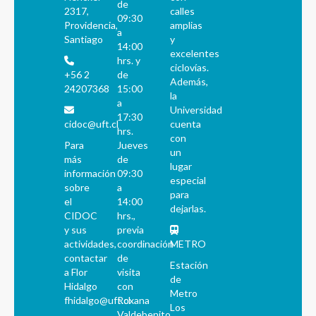
de
2317,
calles
09:30
Providencia,
amplias
a
Santiago
y
14:00
excelentes
hrs. y
ciclovías.
+56 2
de
Además,
24207368
15:00
la
a
Universidad
17:30
cidoc@uft.cl
cuenta
hrs.
con
Para
Jueves
un
más
de
lugar
información
09:30
especial
sobre
a
para
el
14:00
dejarlas.
CIDOC
hrs.,
y sus
previa
actividades,
coordinación
METRO
contactar
de
Estación
a Flor
visita
de
Hidalgo
con
Metro
fhidalgo@uft.cl
Roxana
Los
Valdebenito.