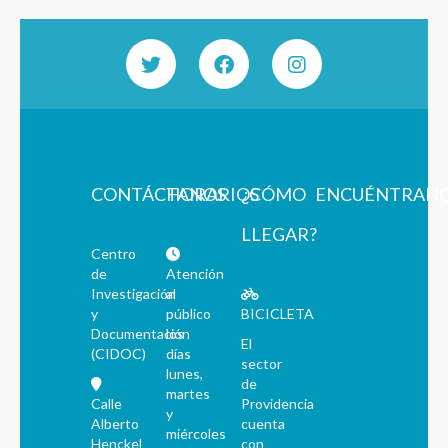
CONTÁCTANOS
HORARIOS
¿CÓMO
ENCUÉNTRAN
LLEGAR?
Centro
de
Atención
Investigación
al
y
público
BICICLETA
Documentación
los
El
(CIDOC)
días
sector
lunes,
de
martes
Calle
Providencia
y
Alberto
cuenta
miércoles
Henckel
con