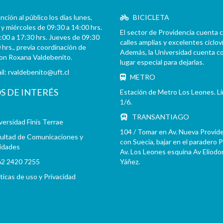
ción al público los días lunes,
BICICLETA
y miércoles de 09:30 a 14:00 hrs.
El sector de Providencia cuenta 
:00 a 17:30 hrs. Jueves de 09:30
calles amplias y excelentes cicloví
 hrs., previa coordinación de
Además, la Universidad cuenta c
con Roxana Valdebenito.
lugar especial para dejarlas.
il:
rvaldebenito@uft.cl
METRO
OS DE INTERÉS
Estación de Metro Los Leones. L
1/6.
TRANSANTIAGO
versidad Finis Terrae
104 / Tomar en Av. Nueva Provid
ultad de Comunicaciones y
con Suecia, bajar en el paradero 
idades
Av. Los Leones esquina Av Eliodo
2 2420 7255
Yáñez.
íticas de uso y Privacidad