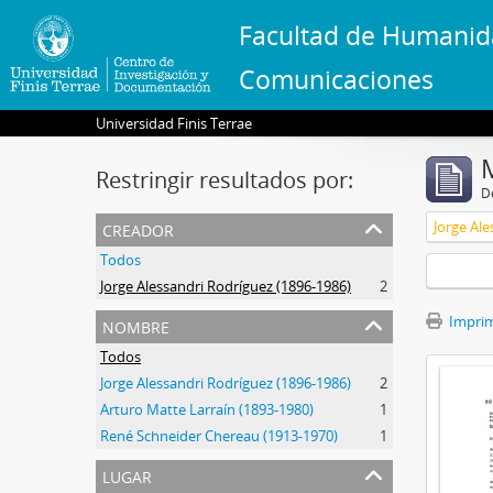
Facultad de Humanid
Comunicaciones
Universidad Finis Terrae
Restringir resultados por:
De
creador
Jorge Ale
Todos
Jorge Alessandri Rodríguez (1896-1986)
2
nombre
Imprimi
Todos
Jorge Alessandri Rodríguez (1896-1986)
2
Arturo Matte Larraín (1893-1980)
1
René Schneider Chereau (1913-1970)
1
lugar