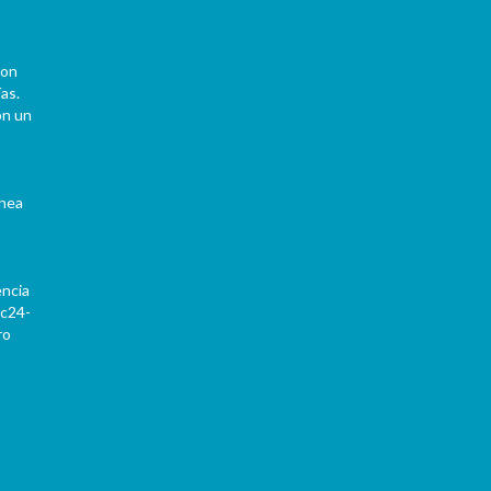
con
as.
on un
ínea
encia
Pc24-
ro