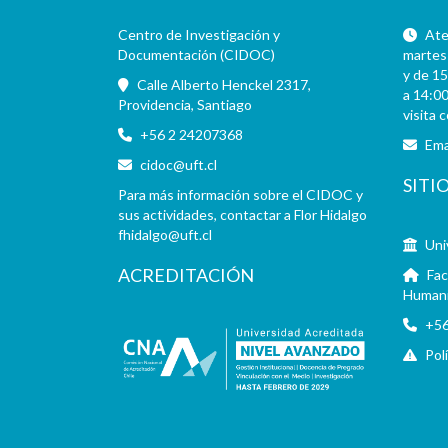
Centro de Investigación y
Aten
Documentación (CIDOC)
martes 
y de 15
Calle Alberto Henckel 2317,
a 14:00
Providencia, Santiago
visita 
+56 2 24207368
Ema
cidoc@uft.cl
SITI
Para más información sobre el CIDOC y
sus actividades, contactar a Flor Hidalgo
fhidalgo@uft.cl
Uni
ACREDITACIÓN
Fac
Human
+56
Pol