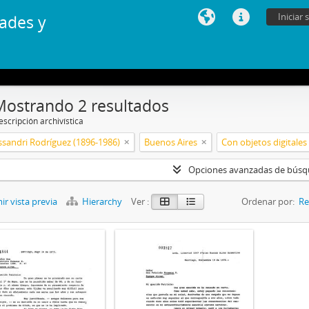
Iniciar 
ades y
Mostrando 2 resultados
scripción archivística
ssandri Rodríguez (1896-1986)
Buenos Aires
Con objetos digitales
Opciones avanzadas de bús
r vista previa
Hierarchy
Ver :
Ordenar por:
Re