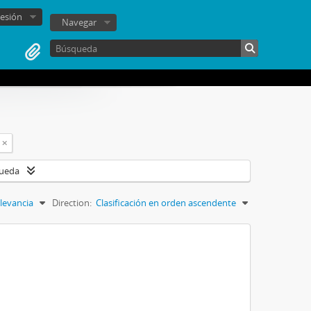
sesión
Navegar
queda
levancia
Direction:
Clasificación en orden ascendente