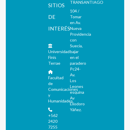
TRANSANTIAGO
SITIOS
104 /
DE
Tomar
en Av.
INTERÉS
Nueva
Providencia
con
Suecia,
Universidad
bajar
Finis
en el
Terrae
paradero
Pc24-
Av.
Facultad
Los
de
Leones
Comunicaciones
esquina
y
Av
Humanidades
Eliodoro
Yáñez.
+562
2420
7255