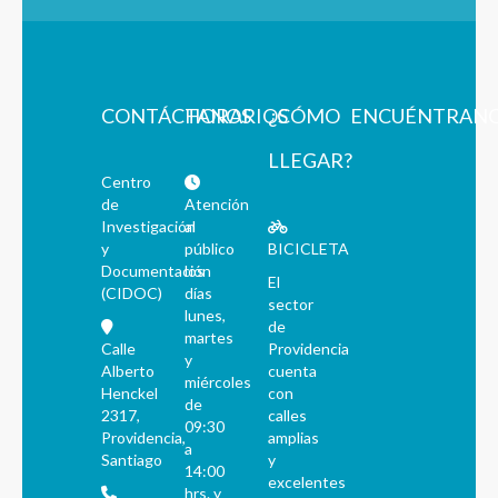
CONTÁCTANOS
HORARIOS
¿CÓMO
ENCUÉNTRAN
LLEGAR?
Centro
de
Atención
Investigación
al
y
público
BICICLETA
Documentación
los
El
(CIDOC)
días
sector
lunes,
de
martes
Calle
Providencia
y
Alberto
cuenta
miércoles
Henckel
con
de
2317,
calles
09:30
Providencia,
amplias
a
Santiago
y
14:00
excelentes
hrs. y