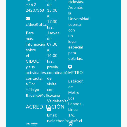
ciclovías.
+56 2
de
Además,
24207368
15:00
la
a
Universidad
17:30
cidoc@uft.cl
cuenta
hrs.
con
Para
Jueves
un
más
de
lugar
información
09:30
especial
sobre
a
para
el
14:00
dejarlas.
CIDOC
hrs.,
y sus
previa
actividades,
coordinación
METRO
contactar
de
Estación
a Flor
visita
de
Hidalgo
con
Metro
fhidalgo@uft.cl
Roxana
Los
Valdebenito.
Leones.
ACREDITACIÓN
Línea
Email:
1/6.
rvaldebenito@uft.cl