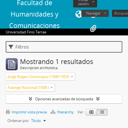
Facultad de
sesión
Humanidades y
Navegar
Comunicaciones
Universidad Finis Terrae
Filtros
Mostrando 1 resultados
Descripción archivística
Jorge Rogers Sotomayor (1949-1953)
Falange Nacional (1938-)
Opciones avanzadas de búsqueda
Imprimir vista previa
Hierarchy
Ver :
Ordenar por:
Título