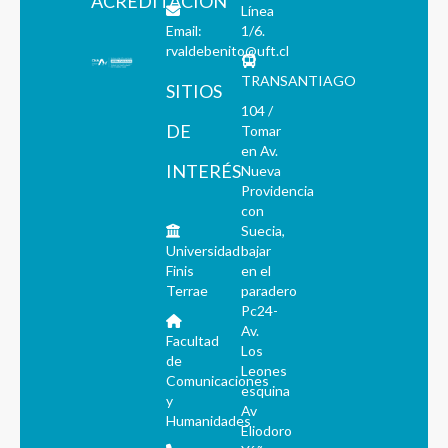
ACREDITACIÓN
Línea
Email:
1/6.
rvaldebenito@uft.cl
TRANSANTIAGO
SITIOS
104 /
DE
Tomar
en Av.
INTERÉS
Nueva
Providencia
con
Suecia,
Universidad
bajar
Finis
en el
Terrae
paradero
Pc24-
Av.
Facultad
Los
de
Leones
Comunicaciones
esquina
y
Av
Humanidades
Eliodoro