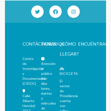
CONTÁCTANOS
HORARIOS
¿CÓMO
ENCUÉNTRAN
LLEGAR?
Centro
de
Atención
Investigación
al
y
público
BICICLETA
Documentación
los
El
(CIDOC)
días
sector
lunes,
de
martes
Calle
Providencia
y
Alberto
cuenta
miércoles
Henckel
con
de
2317,
calles