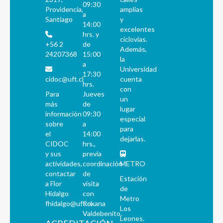
09:30
Providencia,
amplias
a
Santiago
y
14:00
excelentes
hrs. y
ciclovías.
+56 2
de
Además,
24207368
15:00
la
a
Universidad
17:30
cidoc@uft.cl
cuenta
hrs.
con
Para
Jueves
un
más
de
lugar
información
09:30
especial
sobre
a
para
el
14:00
dejarlas.
CIDOC
hrs.,
y sus
previa
actividades,
coordinación
METRO
contactar
de
Estación
a Flor
visita
de
Hidalgo
con
Metro
fhidalgo@uft.cl
Roxana
Los
Valdebenito.
Leones.