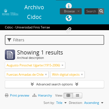
Archivo
Browse
Cidoc
Cidoc - Universidad Finis Terrae
Filters
Showing 1 results
Archival description
Augusto Pinochet Ugarte (1915-2006)
Fuerzas Armadas de Chile
With digital objects
Advanced search options
Print preview
Hierarchy
View:
Sort by:
Title
Direction:
Ascending