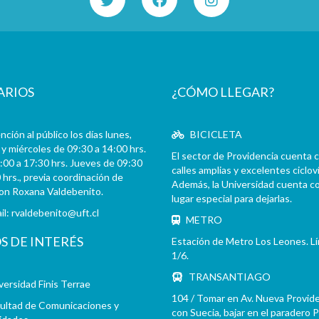
ARIOS
¿CÓMO LLEGAR?
ción al público los días lunes,
BICICLETA
y miércoles de 09:30 a 14:00 hrs.
El sector de Providencia cuenta 
:00 a 17:30 hrs. Jueves de 09:30
calles amplias y excelentes cicloví
 hrs., previa coordinación de
Además, la Universidad cuenta c
con Roxana Valdebenito.
lugar especial para dejarlas.
il:
rvaldebenito@uft.cl
METRO
OS DE INTERÉS
Estación de Metro Los Leones. L
1/6.
TRANSANTIAGO
versidad Finis Terrae
104 / Tomar en Av. Nueva Provid
ultad de Comunicaciones y
con Suecia, bajar en el paradero 