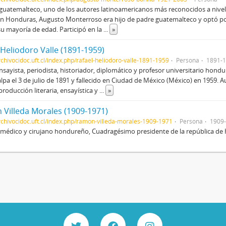
 guatemalteco, uno de los autores latinoamericanos más reconocidos a nive
n Honduras, Augusto Monterroso era hijo de padre guatemalteco y optó por
 su mayoría de edad. Participó en la
...
»
 Heliodoro Valle (1891-1959)
rchivocidoc.uft.cl/index.php/rafael-heliodoro-valle-1891-1959
Persona
1891-
nsayista, periodista, historiador, diplomático y profesor universitario hond
lpa el 3 de julio de 1891 y fallecido en Ciudad de México (México) en 1959. 
producción literaria, ensayística y
...
»
Villeda Morales (1909-1971)
archivocidoc.uft.cl/index.php/ramon-villeda-morales-1909-1971
Persona
1909
, médico y cirujano hondureño, Cuadragésimo presidente de la república de