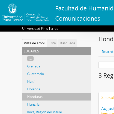
Facultad de Humanid
Comunicaciones
Universidad Finis Terrae
Hond
Vista de árbol
Lista
Búsqueda
lugares
Related 
...
Grenada
Guatemala
3 Reg
Haití
Holanda
Honduras
3 resu
Hungría
August
Iloca, Región del Maule
https://