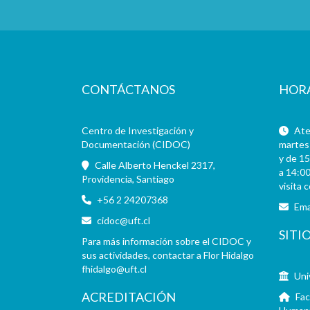
CONTÁCTANOS
HOR
Centro de Investigación y
Aten
Documentación (CIDOC)
martes 
y de 15
Calle Alberto Henckel 2317,
a 14:00
Providencia, Santiago
visita 
+56 2 24207368
Ema
cidoc@uft.cl
SITI
Para más información sobre el CIDOC y
sus actividades, contactar a Flor Hidalgo
fhidalgo@uft.cl
Uni
ACREDITACIÓN
Fac