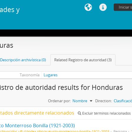
Iniciar 
ades y
uras
Descripción archivística (0)
Related Registro de autoridad (3)
Taxonomía
Lugares
istro de autoridad results for Honduras
Ordenar por:
Nombre
Direction:
Clasificac
ltados directamente relacionados
Excluir términos relacionados
o Monterroso Bonilla (1921-2003)
archivocidoc.uft.cl/index.php/augusto-monterroso-bonilla-1921-2003
Persona