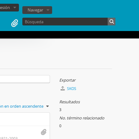
sesión
Navegar
Exportar
SKOS
Resultados
ión en orden ascendente
3
No. término relacionado
0
1921-2003