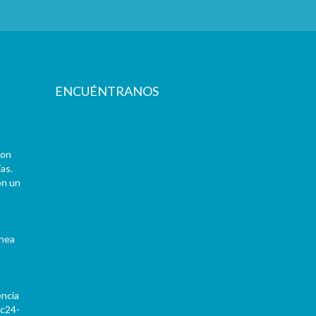
ENCUÉNTRANOS
con
as.
on un
ínea
encia
Pc24-