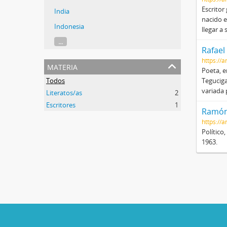
Escritor
India
nacido e
Indonesia
llegar a
...
Rafael
https://a
materia
Poeta, e
Todos
Teguciga
variada 
Literatos/as
2
Escritores
1
Ramón 
https://
Político
1963.