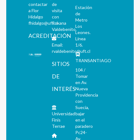
contactar
de
Estación
a Flor
visita
de
Hidalgo
con
Metro
fhidalgo@uft.cl
Roxana
Los
Valdebenito.
Leones.
ACREDITACIÓN
Línea
Email:
1/6.
rvaldebenito@uft.cl
TRANSANTIAGO
SITIOS
104 /
DE
Tomar
en Av.
INTERÉS
Nueva
Providencia
con
Suecia,
Universidad
bajar
Finis
en el
Terrae
paradero
Pc24-
Av.