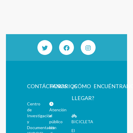
CONTÁCTANOS
HORARIOS
¿CÓMO
ENCUÉNTRAN
LLEGAR?
Centro
de
Atención
Investigación
al
y
público
BICICLETA
Documentación
los
El