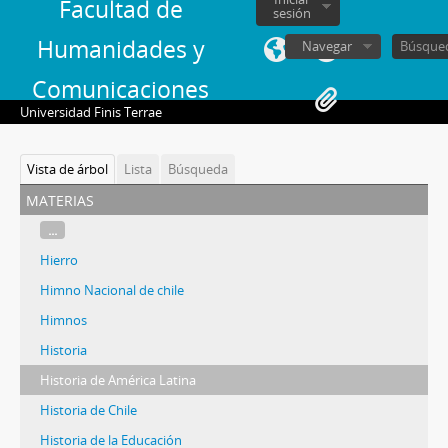
Facultad de
sesión
Humanidades y
Navegar
Comunicaciones
Universidad Finis Terrae
Vista de árbol
Lista
Búsqueda
materias
...
Hierro
Himno Nacional de chile
Himnos
Historia
Historia de América Latina
Historia de Chile
Historia de la Educación