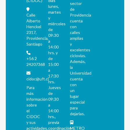
(CIDOC)
días
sector
lunes,
de
martes
Calle
Providencia
y
Alberto
cuenta
miércoles
Henckel
con
de
2317,
calles
09:30
Providencia,
amplias
a
Santiago
y
14:00
excelentes
hrs. y
ciclovías.
+56 2
de
Además,
24207368
15:00
la
a
Universidad
17:30
cidoc@uft.cl
cuenta
hrs.
con
Para
Jueves
un
más
de
lugar
información
09:30
especial
sobre
a
para
el
14:00
dejarlas.
CIDOC
hrs.,
y sus
previa
actividades,
coordinación
METRO