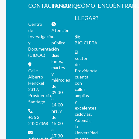
CONTÁCTANOS
HORARIOS
¿CÓMO
ENCUÉNTRAN
LLEGAR?
Centro
de
Atención
Investigación
al
y
público
BICICLETA
Documentación
los
El
(CIDOC)
días
sector
lunes,
de
martes
Calle
Providencia
y
Alberto
cuenta
miércoles
Henckel
con
de
2317,
calles
09:30
Providencia,
amplias
a
Santiago
y
14:00
excelentes
hrs. y
ciclovías.
+56 2
de
Además,
24207368
15:00
la
a
Universidad
17:30
cidoc@uft.cl
cuenta