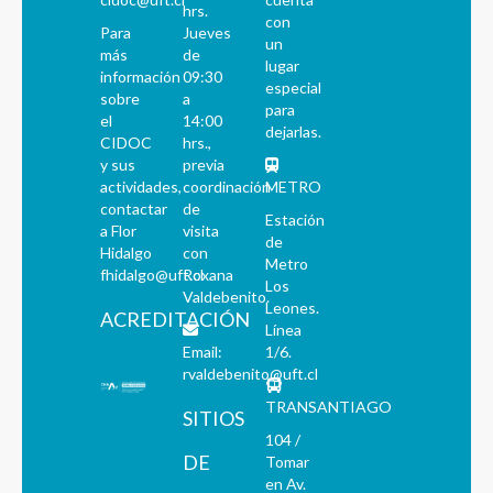
hrs.
con
Para
Jueves
un
más
de
lugar
información
09:30
especial
sobre
a
para
el
14:00
dejarlas.
CIDOC
hrs.,
y sus
previa
actividades,
coordinación
METRO
contactar
de
Estación
a Flor
visita
de
Hidalgo
con
Metro
fhidalgo@uft.cl
Roxana
Los
Valdebenito.
Leones.
ACREDITACIÓN
Línea
Email:
1/6.
rvaldebenito@uft.cl
TRANSANTIAGO
SITIOS
104 /
DE
Tomar
en Av.