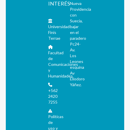
INTERÉS
Nueva
Providencia
con
Suecia,
Universidad
bajar
Finis
en el
Terrae
paradero
Pc24-
Av.
Facultad
Los
de
Leones
Comunicaciones
esquina
y
Av
Humanidades
Eliodoro
Yáñez.
+562
2420
7255
Políticas
de
uso y