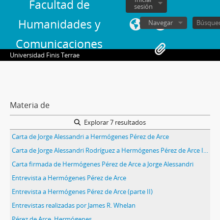
Facultad de
sesión
Humanidades y
Navegar
Comunicaciones
Universidad Finis Terrae
Materia de
Explorar 7 resultados
Carta de Jorge Alessandri a Hermógenes Pérez de Arce
Carta de Jorge Alessandri Rodríguez a Hermógenes Pérez de Arce Ibieta
Carta firmada de Hermógenes Pérez de Arce a Jorge Alessandri
Entrevista a Hermógenes Pérez de Arce
Entrevista a Hermógenes Pérez de Arce (parte II)
Entrevistas realizadas por James R. Whelan
Pérez de Arce, Hermógenes