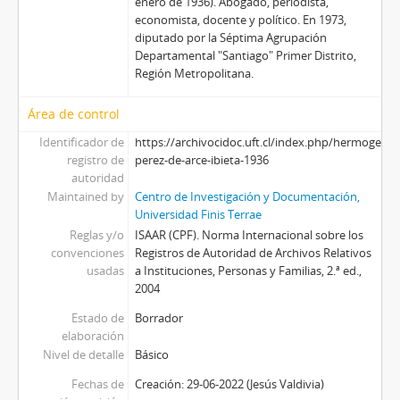
enero de 1936). Abogado, periodista,
economista, docente y político. En 1973,
diputado por la Séptima Agrupación
Departamental "Santiago" Primer Distrito,
Región Metropolitana.
Área de control
Identificador de
https://archivocidoc.uft.cl/index.php/hermogenes
registro de
perez-de-arce-ibieta-1936
autoridad
Maintained by
Centro de Investigación y Documentación,
Universidad Finis Terrae
Reglas y/o
ISAAR (CPF). Norma Internacional sobre los
convenciones
Registros de Autoridad de Archivos Relativos
usadas
a Instituciones, Personas y Familias, 2.ª ed.,
2004
Estado de
Borrador
elaboración
Nivel de detalle
Básico
Fechas de
Creación: 29-06-2022 (Jesús Valdivia)