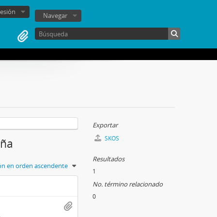
sesión
Navegar
Exportar
SKOS
aña
Resultados
ión en orden ascendente
1
No. término relacionado
0