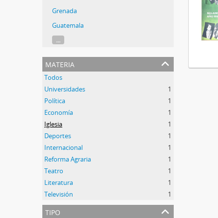
Grenada
Guatemala
...
materia
Todos
Universidades
1
Política
1
Economía
1
Iglesia
1
Deportes
1
Internacional
1
Reforma Agraria
1
Teatro
1
Literatura
1
Televisión
1
tipo