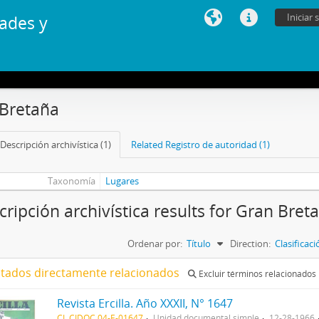
Iniciar 
ades y
Bretaña
Descripción archivística (1)
Related Registro de autoridad (1)
Taxonomía
Lugares
cripción archivística results for Gran Bret
Ordenar por:
Título
Direction:
Clasificac
ltados directamente relacionados
Excluir términos relacionados
Revista Ercilla. Año XXXII, N° 1647
CL CIDOC 04-E-01647
Unidad documental simple
12-28-1966