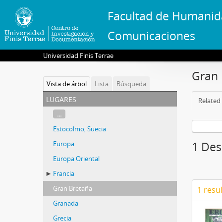
Facultad de Humanid
Comunicaciones
Universidad Finis Terrae
Gran 
Vista de árbol
Lista
Búsqueda
lugares
Related 
...
Estocolmo, Suecia
Europa
1 Des
Europa Oriental
Francia
Gran Bretaña
1 resu
Granada
Grecia