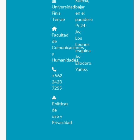
Suecia,
Universidad
bajar
Finis
en el
Terrae
paradero
Pc24-
Av.
Facultad
Los
de
Leones
Comunicaciones
esquina
y
Av
Humanidades
Eliodoro
Yáñez.
+562
2420
7255
Políticas
de
uso y
Privacidad