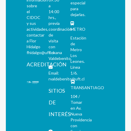
especial
sobre
a
para
el
14:00
dejarlas.
CIDOC
hrs.,
y sus
previa
actividades,
coordinación
METRO
contactar
de
Estación
a Flor
visita
de
Hidalgo
con
Metro
fhidalgo@uft.cl
Roxana
Los
Valdebenito.
Leones.
ACREDITACIÓN
Línea
Email:
1/6.
rvaldebenito@uft.cl
TRANSANTIAGO
SITIOS
104 /
DE
Tomar
en Av.
INTERÉS
Nueva
Providencia
con