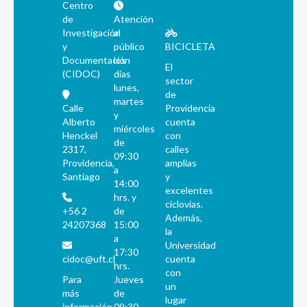
Centro
de
Atención
Investigación
al
y
público
BICICLETA
Documentación
los
El
(CIDOC)
días
sector
lunes,
de
martes
Calle
Providencia
y
Alberto
cuenta
miércoles
Henckel
con
de
2317,
calles
09:30
Providencia,
amplias
a
Santiago
y
14:00
excelentes
hrs. y
ciclovías.
+56 2
de
Además,
24207368
15:00
la
a
Universidad
17:30
cidoc@uft.cl
cuenta
hrs.
con
Para
Jueves
un
más
de
lugar
información
09:30