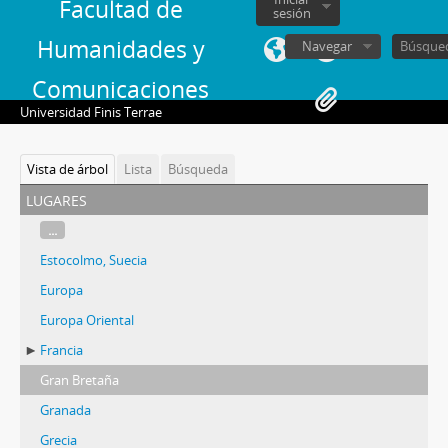
Facultad de
sesión
Humanidades y
Navegar
Comunicaciones
Universidad Finis Terrae
Vista de árbol
Lista
Búsqueda
lugares
...
Estocolmo, Suecia
Europa
Europa Oriental
Francia
Gran Bretaña
Granada
Grecia