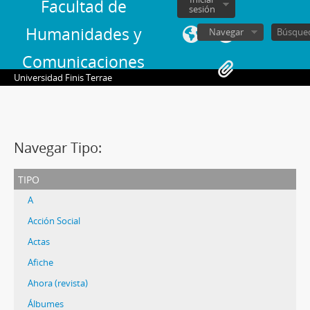
Facultad de
sesión
Humanidades y
Navegar
Comunicaciones
Universidad Finis Terrae
Navegar Tipo:
tipo
A
Acción Social
Actas
Afiche
Ahora (revista)
Álbumes