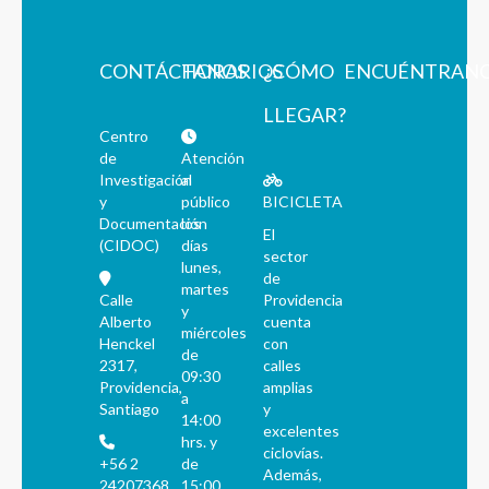
CONTÁCTANOS
HORARIOS
¿CÓMO
ENCUÉNTRAN
LLEGAR?
Centro
de
Atención
Investigación
al
y
público
BICICLETA
Documentación
los
El
(CIDOC)
días
sector
lunes,
de
martes
Calle
Providencia
y
Alberto
cuenta
miércoles
Henckel
con
de
2317,
calles
09:30
Providencia,
amplias
a
Santiago
y
14:00
excelentes
hrs. y
ciclovías.
+56 2
de
Además,
24207368
15:00