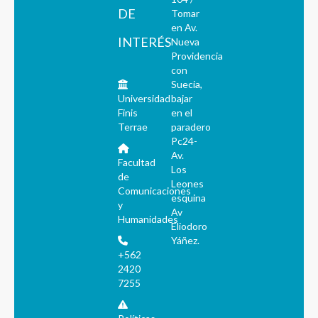
DE
Tomar
en Av.
INTERÉS
Nueva
Providencia
con
Suecia,
Universidad
bajar
Finis
en el
Terrae
paradero
Pc24-
Av.
Facultad
Los
de
Leones
Comunicaciones
esquina
y
Av
Humanidades
Eliodoro
Yáñez.
+562
2420
7255