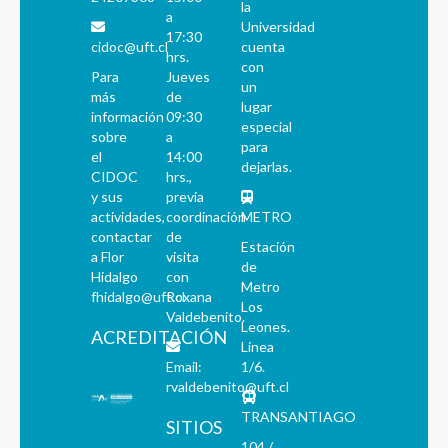
la
a
Universidad
17:30
cidoc@uft.cl
cuenta
hrs.
con
Para
Jueves
un
más
de
lugar
información
09:30
especial
sobre
a
para
el
14:00
dejarlas.
CIDOC
hrs.,
y sus
previa
actividades,
coordinación
METRO
contactar
de
Estación
a Flor
visita
de
Hidalgo
con
Metro
fhidalgo@uft.cl
Roxana
Los
Valdebenito.
Leones.
ACREDITACIÓN
Línea
Email:
1/6.
rvaldebenito@uft.cl
TRANSANTIAGO
SITIOS
104 /