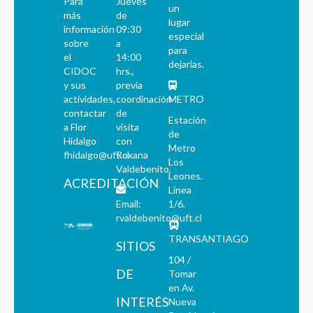
Para
Jueves
un
más
de
lugar
información
09:30
especial
sobre
a
para
el
14:00
dejarlas.
CIDOC
hrs.,
y sus
previa
actividades,
coordinación
METRO
contactar
de
Estación
a Flor
visita
de
Hidalgo
con
Metro
fhidalgo@uft.cl
Roxana
Los
Valdebenito.
Leones.
ACREDITACIÓN
Línea
Email:
1/6.
rvaldebenito@uft.cl
TRANSANTIAGO
SITIOS
104 /
DE
Tomar
en Av.
INTERÉS
Nueva