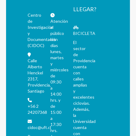
LLEGAR?
Centro
de
Atención
Investigación
al
y
público
BICICLETA
Documentación
los
El
(CIDOC)
días
sector
lunes,
de
martes
Calle
Providencia
y
Alberto
cuenta
miércoles
Henckel
con
de
2317,
calles
09:30
Providencia,
amplias
a
Santiago
y
14:00
excelentes
hrs. y
ciclovías.
+56 2
de
Además,
24207368
15:00
la
a
Universidad
17:30
cidoc@uft.cl
cuenta
hrs.
con