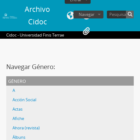
Archivo
Navegar
Cidoc
Cidoc - Universidad Finis Terrae
Navegar Género:
género
A
Acción Social
Actas
Afiche
Ahora (revista)
Álbuns