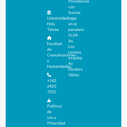
Providencia
con
Suecia,
Universidad
bajar
Finis
en el
Terrae
paradero
Pc24-
Av.
Facultad
Los
de
Leones
Comunicaciones
esquina
y
Av
Humanidades
Eliodoro
Yáñez.
+562
2420
7255
Políticas
de
uso y
Privacidad