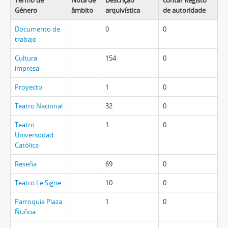
Termo de
Nota de
Descrição
contar Registo
Género
âmbito
arquivística
de autoridade
Documento de
0
0
trabajo
Cultura
154
0
impresa
Proyecto
1
0
Teatro Nacional
32
0
Teatro
1
0
Universodad
Católica
Reseña
69
0
Teatro Le Signe
10
0
Parroquia Plaza
1
0
Ñuñoa